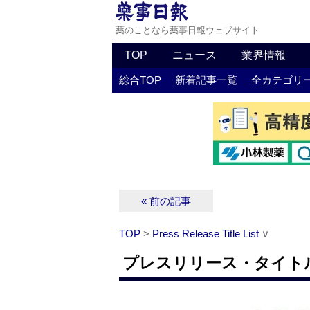
薬のことなら薬事日報ウェブサイト
TOP
ニュース
業界情報
総合TOP
新着記事一覧
全カテゴリ
« 前の記事
TOP
>
Press Release Title List
∨
プレスリリース・タイトルリス