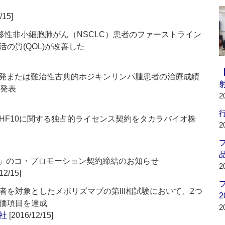
/15]
 転移性非小細胞肺がん（NSCLC）患者のファーストライン
の質(QOL)が改善した
) 再発または難治性古典的ホジキンリンパ腫患者の治療成績
で発表
2
行
HF10に関する独占的ライセンス契約をタカラバイオ株
2
品
mg」のコ・プロモーション契約締結のお知らせ
2
12/15]
を対象としたメポリズマブの第III相試験において、2つ
2
価項目を達成
2
社
[2016/12/15]