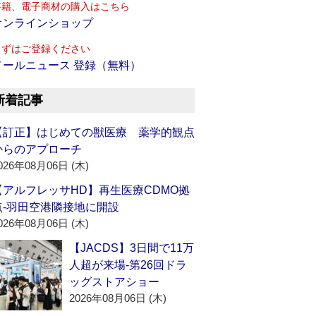
書籍、電子商材の購入はこちら
オンラインショップ
まずはご登録ください
メールニュース 登録（無料）
新着記事
【訂正】はじめての獣医療 薬学的観点
からのアプローチ
026年08月06日 (木)
【アルフレッサHD】再生医療CDMO拠
点‐羽田空港隣接地に開設
026年08月06日 (木)
【JACDS】3日間で11万
人超が来場‐第26回ドラ
ッグストアショー
2026年08月06日 (木)