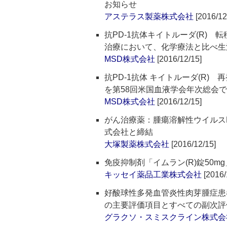
お知らせ
アステラス製薬株式会社
[2016/12
抗PD-1抗体キイトルーダ(R)
治療において、化学療法と比べ生活
MSD株式会社
[2016/12/15]
抗PD-1抗体 キイトルーダ(R
を第58回米国血液学会年次総会
MSD株式会社
[2016/12/15]
がん治療薬：腫瘍溶解性ウイルス
式会社と締結
大塚製薬株式会社
[2016/12/15]
免疫抑制剤「イムラン(R)錠50
キッセイ薬品工業株式会社
[2016/
好酸球性多発血管炎性肉芽腫症患者
の主要評価項目とすべての副次評
グラクソ・スミスクライン株式会