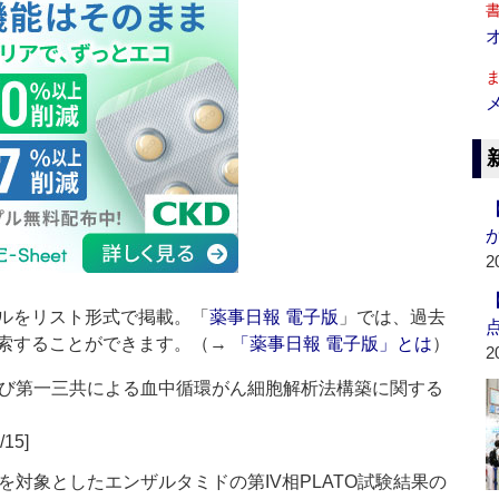
2
ルをリスト形式で掲載。「
薬事日報 電子版
」では、過去
索することができます。（→
「薬事日報 電子版」とは
）
2
び第一三共による血中循環がん細胞解析法構築に関する
/15]
対象としたエンザルタミドの第IV相PLATO試験結果の