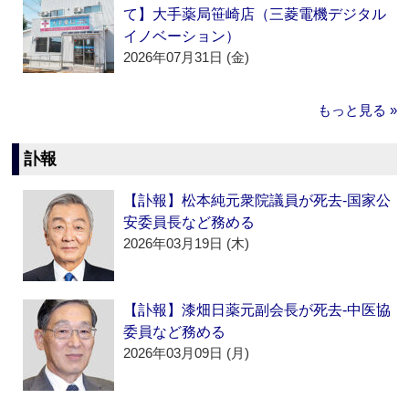
て】大手薬局笹崎店（三菱電機デジタル
イノベーション）
2026年07月31日 (金)
もっと見る »
訃報
【訃報】松本純元衆院議員が死去‐国家公
安委員長など務める
2026年03月19日 (木)
【訃報】漆畑日薬元副会長が死去‐中医協
委員など務める
2026年03月09日 (月)