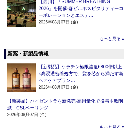
【西川】「SUMMER BREATHING
2026」を開催‐森ビルホスピタリティーコ
ーポレーションとエステ…
2026年08月07日 (金)
もっと見る »
新薬・新製品情報
【新製品】ケラチン極限濃度6800倍以上
×高浸透密着処方で、髪を芯から満たす新
ヘアケアブラン…
2026年08月07日 (金)
【新製品】ハイゼントラを新発売‐高用量化で投与本数削
減 CSLベーリング
2026年08月07日 (金)
もっと見る »