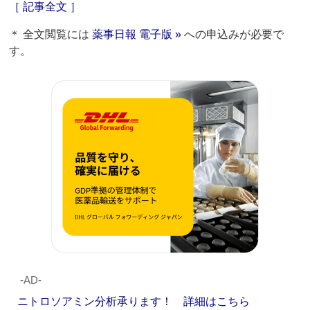
［ 記事全文 ］
＊ 全文閲覧には
薬事日報 電子版 »
への申込みが必要で
す。
‐AD‐
ニトロソアミン分析承ります！ 詳細はこちら