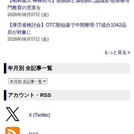
【昭和薬大 神林氏ら】獣医師と薬剤師に認識差‐獣医療専
門教育の充実を
2026年08月07日 (金)
【厚労省検討会】OTC類似薬で中間整理‐77成分1042品
目が対象に
2026年08月07日 (金)
もっと見る »
年月別 全記事一覧
アカウント・RSS
X (Twitter)