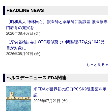
HEADLINE NEWS
【昭和薬大 神林氏ら】獣医師と薬剤師に認識差‐獣医療専
門教育の充実を
2026年08月07日 (金)
【厚労省検討会】OTC類似薬で中間整理‐77成分1042品
目が対象に
2026年08月07日 (金)
もっと見る »
ヘルスデーニュース‐FDA関連‐
米FDAが世界初の経口PCSK9阻害薬を承
認
2026年07月21日 (火)