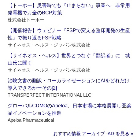
【トーホー】災害時でも『止まらない』事業へ 非常用
発電機で万全のBCP対策
株式会社トーホー
【開催報告】ウェビナー『FSPで変える臨床開発の生産
性』で振り返るFSP戦略
サイネオス・ヘルス・ジャパン株式会社
【サイネオス・ヘルス】世界とつなぐ「翻訳者」に 城
山氏に聞く
サイネオス・ヘルス・ジャパン株式会社
治験文書の翻訳・ローカライゼーションにAIをどれだけ
導入できるかーその[2]
TRANSPERFECT INTERNATIONAL LLC
グローバルCDMOのApeloa、日本市場に本格展開し医薬
品イノベーションを推進
Apeloa Pharmaceutical
おすすめ情報 アーカイブ ‐AD‐を見る »