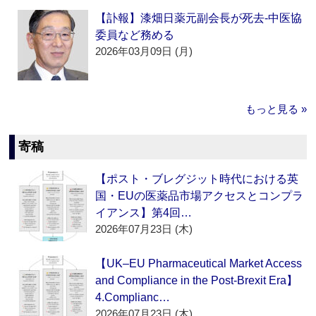
【訃報】漆畑日薬元副会長が死去‐中医協
委員など務める
2026年03月09日 (月)
もっと見る »
寄稿
【ポスト・ブレグジット時代における英
国・EUの医薬品市場アクセスとコンプラ
イアンス】第4回…
2026年07月23日 (木)
【UK–EU Pharmaceutical Market Access
and Compliance in the Post-Brexit Era】
4.Complianc…
2026年07月23日 (木)