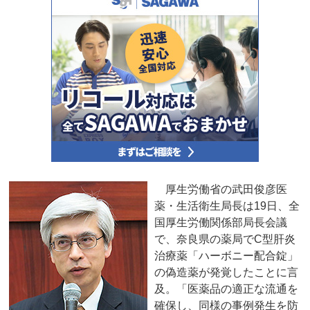
厚生労働省の武田俊彦医
薬・生活衛生局長は19日、全
国厚生労働関係部局長会議
で、奈良県の薬局でC型肝炎
治療薬「ハーボニー配合錠」
の偽造薬が発覚したことに言
及。「医薬品の適正な流通を
確保し、同様の事例発生を防