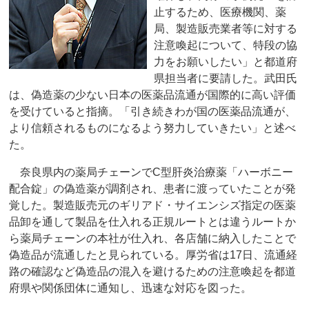
止するため、医療機関、薬
局、製造販売業者等に対する
注意喚起について、特段の協
力をお願いしたい」と都道府
県担当者に要請した。武田氏
は、偽造薬の少ない日本の医薬品流通が国際的に高い評価
を受けていると指摘。「引き続きわが国の医薬品流通が、
より信頼されるものになるよう努力していきたい」と述べ
た。
奈良県内の薬局チェーンでC型肝炎治療薬「ハーボニー
配合錠」の偽造薬が調剤され、患者に渡っていたことが発
覚した。製造販売元のギリアド・サイエンシズ指定の医薬
品卸を通して製品を仕入れる正規ルートとは違うルートか
ら薬局チェーンの本社が仕入れ、各店舗に納入したことで
偽造品が流通したと見られている。厚労省は17日、流通経
路の確認など偽造品の混入を避けるための注意喚起を都道
府県や関係団体に通知し、迅速な対応を図った。