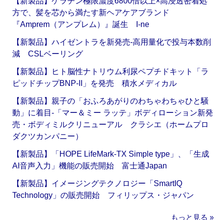
【新製品】ケラチン極限濃度6800倍以上×高浸透密着処
方で、髪を芯から満たす新ヘアケアブランド
『Amprem（アンプレム）』誕生 I-ne
【新製品】ハイゼントラを新発売‐高用量化で投与本数削
減 CSLベーリング
【新製品】ヒト脳性ナトリウム利尿ペプチドキット「ラ
ピッドチップBNP-II」を発売 積水メディカル
【新製品】親子の「おふろあがりのわちゃわちゃひと騒
動」に着目‐「マー＆ミー ラッテ」ボディローション新発
売・ボディミルクリニューアル クラシエ（ホームプロ
ダクツカンパニー）
【新製品】「HOPE LifeMark-TX Simple type」、「生成
AI音声入力」機能の販売開始 富士通Japan
【新製品】イメージングテクノロジー「SmartIQ
Technology」の販売開始 フィリップス・ジャパン
もっと見る »