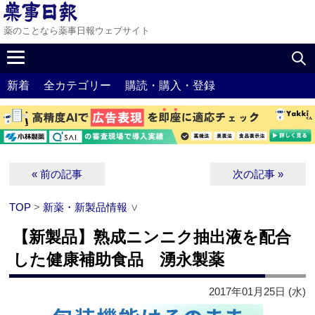
薬のことなら薬事日報ウェブサイト
新着
全カテゴリー
購読・購入・登録
« 前の記事
次の記事 »
TOP
>
新薬・新製品情報
∨
【新製品】熟成ニンニク抽出液を配合
した健康補助食品 湧永製薬
2017年01月25日 (水)