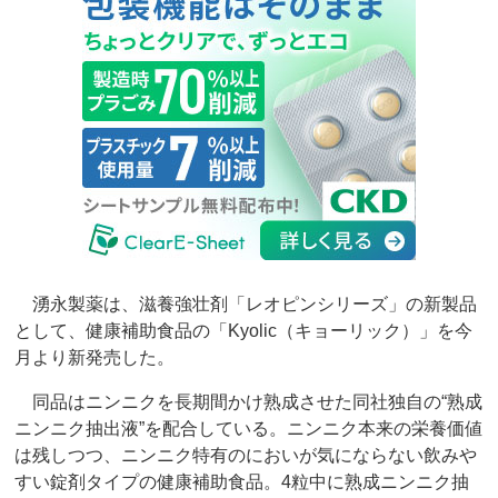
湧永製薬は、滋養強壮剤「レオピンシリーズ」の新製品
として、健康補助食品の「Kyolic（キョーリック）」を今
月より新発売した。
同品はニンニクを長期間かけ熟成させた同社独自の“熟成
ニンニク抽出液”を配合している。ニンニク本来の栄養価値
は残しつつ、ニンニク特有のにおいが気にならない飲みや
すい錠剤タイプの健康補助食品。4粒中に熟成ニンニク抽