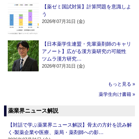
【薬ゼミ国試対策】計算問題を意識しよ
う
2026年07月31日 (金)
【日本薬学生連盟・先輩薬剤師のキャリ
アノート】広がる漢方薬研究の可能性
ツムラ漢方研究…
2026年07月31日 (金)
もっと見る »
薬学生向け書籍 »
薬業界ニュース解説
【対話で学ぶ薬業界ニュース解説】骨太の方針を読み解
く‐製薬企業や医療、薬局・薬剤師への影…