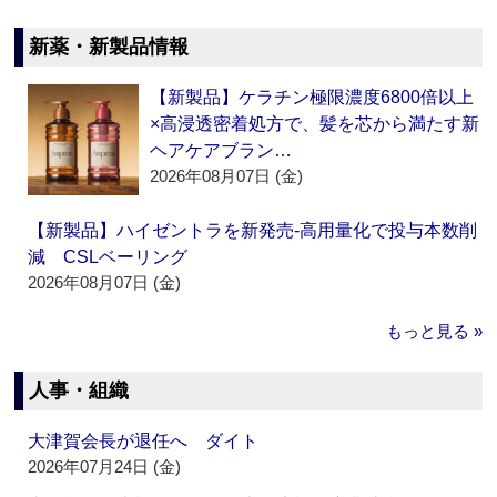
新薬・新製品情報
【新製品】ケラチン極限濃度6800倍以上
×高浸透密着処方で、髪を芯から満たす新
ヘアケアブラン…
2026年08月07日 (金)
【新製品】ハイゼントラを新発売‐高用量化で投与本数削
減 CSLベーリング
2026年08月07日 (金)
もっと見る »
人事・組織
大津賀会長が退任へ ダイト
2026年07月24日 (金)