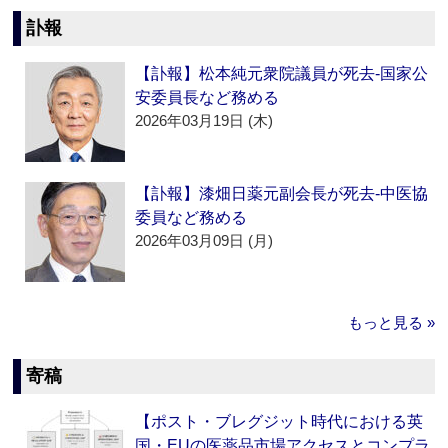
訃報
【訃報】松本純元衆院議員が死去‐国家公
安委員長など務める
2026年03月19日 (木)
【訃報】漆畑日薬元副会長が死去‐中医協
委員など務める
2026年03月09日 (月)
もっと見る »
寄稿
【ポスト・ブレグジット時代における英
国・EUの医薬品市場アクセスとコンプラ