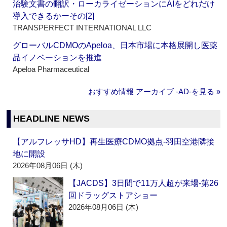
治験文書の翻訳・ローカライゼーションにAIをどれだけ
導入できるかーその[2]
TRANSPERFECT INTERNATIONAL LLC
グローバルCDMOのApeloa、日本市場に本格展開し医薬
品イノベーションを推進
Apeloa Pharmaceutical
おすすめ情報 アーカイブ ‐AD‐を見る »
HEADLINE NEWS
【アルフレッサHD】再生医療CDMO拠点‐羽田空港隣接
地に開設
2026年08月06日 (木)
【JACDS】3日間で11万人超が来場‐第26
回ドラッグストアショー
2026年08月06日 (木)