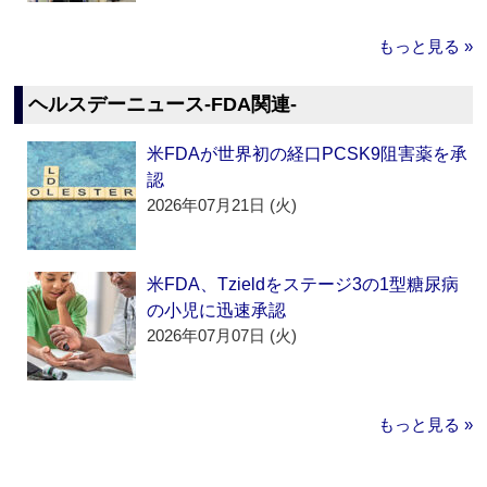
もっと見る »
ヘルスデーニュース‐FDA関連‐
米FDAが世界初の経口PCSK9阻害薬を承
認
2026年07月21日 (火)
米FDA、Tzieldをステージ3の1型糖尿病
の小児に迅速承認
2026年07月07日 (火)
もっと見る »