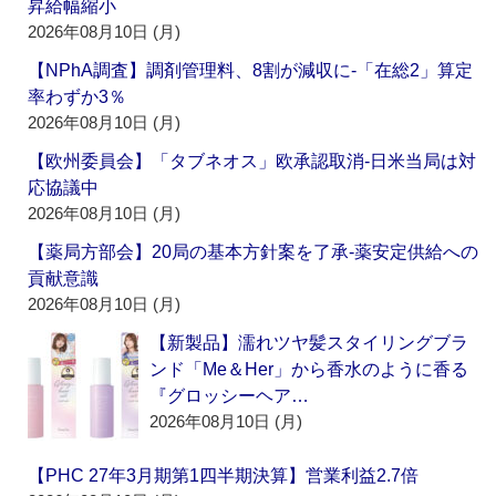
昇給幅縮小
2026年08月10日 (月)
【NPhA調査】調剤管理料、8割が減収に‐「在総2」算定
率わずか3％
2026年08月10日 (月)
【欧州委員会】「タブネオス」欧承認取消‐日米当局は対
応協議中
2026年08月10日 (月)
【薬局方部会】20局の基本方針案を了承‐薬安定供給への
貢献意識
2026年08月10日 (月)
【新製品】濡れツヤ髪スタイリングブラ
ンド「Me＆Her」から香水のように香る
『グロッシーヘア…
2026年08月10日 (月)
【PHC 27年3月期第1四半期決算】営業利益2.7倍