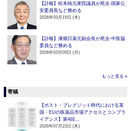
【訃報】松本純元衆院議員が死去‐国家公
安委員長など務める
2026年03月19日 (木)
【訃報】漆畑日薬元副会長が死去‐中医協
委員など務める
2026年03月09日 (月)
もっと見る »
寄稿
【ポスト・ブレグジット時代における英
国・EUの医薬品市場アクセスとコンプラ
イアンス】第4回…
2026年07月23日 (木)