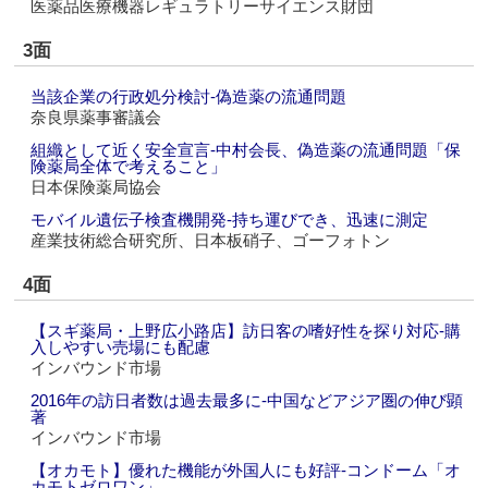
医薬品医療機器レギュラトリーサイエンス財団
3面
当該企業の行政処分検討‐偽造薬の流通問題
奈良県薬事審議会
組織として近く安全宣言‐中村会長、偽造薬の流通問題「保
険薬局全体で考えること」
日本保険薬局協会
モバイル遺伝子検査機開発‐持ち運びでき、迅速に測定
産業技術総合研究所、日本板硝子、ゴーフォトン
4面
【スギ薬局・上野広小路店】訪日客の嗜好性を探り対応‐購
入しやすい売場にも配慮
インバウンド市場
2016年の訪日者数は過去最多に‐中国などアジア圏の伸び顕
著
インバウンド市場
【オカモト】優れた機能が外国人にも好評‐コンドーム「オ
カモトゼロワン」