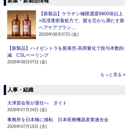
新薬・新製品情報
【新製品】ケラチン極限濃度6800倍以上
×高浸透密着処方で、髪を芯から満たす新
ヘアケアブラン…
2026年08月07日 (金)
【新製品】ハイゼントラを新発売‐高用量化で投与本数削
減 CSLベーリング
2026年08月07日 (金)
もっと見る »
人事・組織
大津賀会長が退任へ ダイト
2026年07月24日 (金)
事務所を日本橋に移転 日本医療機器産業連合会
2026年07月15日 (水)