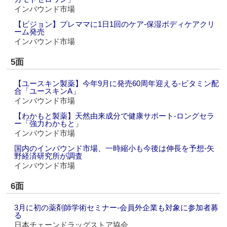
インバウンド市場
【ピジョン】プレママに1日1回のケア‐保湿ボディケアクリ
ーム発売
インバウンド市場
5面
【ユースキン製薬】今年9月に発売60周年迎える‐ビタミン配
合「ユースキンA」
インバウンド市場
【わかもと製薬】天然由来成分で健康サポート‐ロングセラ
ー「強力わかもと」
インバウンド市場
国内のインバウンド市場、一時縮小も今後は伸長を予想‐矢
野経済研究所が調査
インバウンド市場
6面
3月に初の薬剤師学術セミナー‐会員外企業も対象に参加者募
る
日本チェーンドラッグストア協会