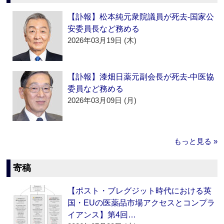
【訃報】松本純元衆院議員が死去‐国家公
安委員長など務める
2026年03月19日 (木)
【訃報】漆畑日薬元副会長が死去‐中医協
委員など務める
2026年03月09日 (月)
もっと見る »
寄稿
【ポスト・ブレグジット時代における英
国・EUの医薬品市場アクセスとコンプラ
イアンス】第4回…