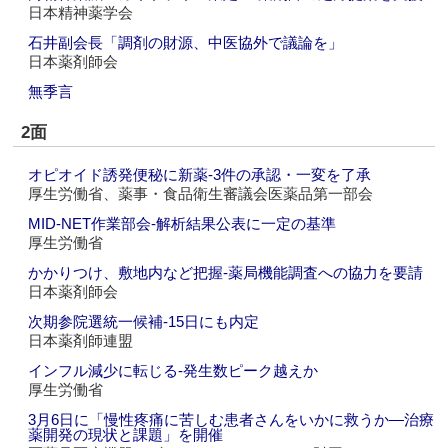
日本精神薬学会
石井副会長「調剤の財源、中医協外で議論を」
日本薬剤師会
無季言
2面
オピオイド誘発便秘に新薬‐3件の承認・一変を了承
厚生労働省、薬事・食品衛生審議会医薬品第一部会
MID-NET作業部会‐解析結果公表に一定の基準
厚生労働省
かかりつけ、敷地内など把握‐薬局機能調査への協力を要請
日本薬剤師会
次期参院選統一候補‐15日にも内定
日本薬剤師連盟
インフル減少に転じる‐発生数ピーク越えか
厚生労働省
3月6日に「慢性疼痛に苦しむ患者さんをいかに救うか―治療
薬開発の現状と課題」を開催