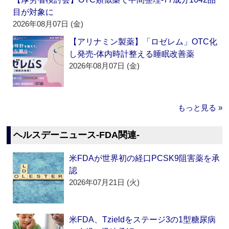
目が対象に
2026年08月07日 (金)
【アリナミン製薬】「ロゼレム」OTC化
し発売‐体内時計整える睡眠改善薬
2026年08月07日 (金)
もっと見る »
ヘルスデーニュース‐FDA関連‐
米FDAが世界初の経口PCSK9阻害薬を承
認
2026年07月21日 (火)
米FDA、Tzieldをステージ3の1型糖尿病