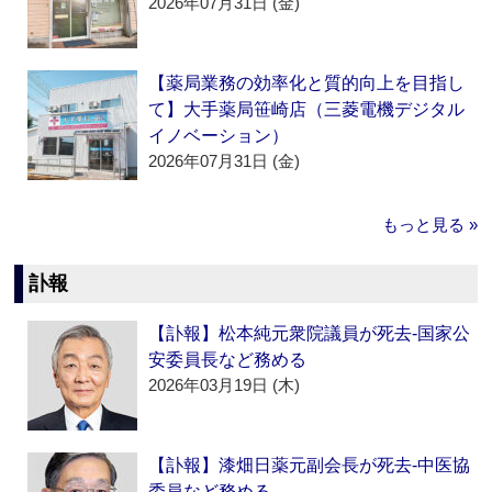
2026年07月31日 (金)
【薬局業務の効率化と質的向上を目指し
て】大手薬局笹崎店（三菱電機デジタル
イノベーション）
2026年07月31日 (金)
もっと見る »
訃報
【訃報】松本純元衆院議員が死去‐国家公
安委員長など務める
2026年03月19日 (木)
【訃報】漆畑日薬元副会長が死去‐中医協
委員など務める