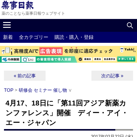
薬のことなら薬事日報ウェブサイト
新着
全カテゴリー
購読・購入・登録
« 前の記事
次の記事 »
TOP
>
研修会 セミナー 催し物
∨
4月17、18日に「第11回アジア新薬カ
ンファレンス」開催 ディー・アイ・
エー・ジャパン
2017年02月22日 (水)