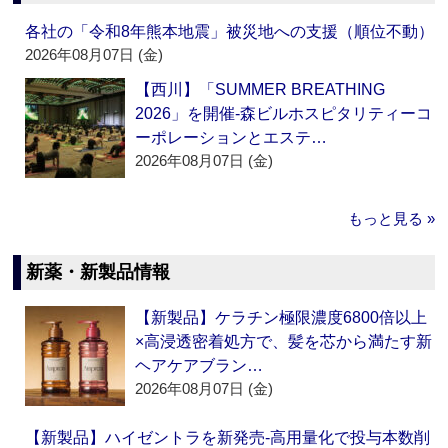
各社の「令和8年熊本地震」被災地への支援（順位不動）
2026年08月07日 (金)
【西川】「SUMMER BREATHING
2026」を開催‐森ビルホスピタリティーコ
ーポレーションとエステ…
2026年08月07日 (金)
もっと見る »
新薬・新製品情報
【新製品】ケラチン極限濃度6800倍以上
×高浸透密着処方で、髪を芯から満たす新
ヘアケアブラン…
2026年08月07日 (金)
【新製品】ハイゼントラを新発売‐高用量化で投与本数削