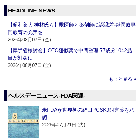
HEADLINE NEWS
【昭和薬大 神林氏ら】獣医師と薬剤師に認識差‐獣医療専
門教育の充実を
2026年08月07日 (金)
【厚労省検討会】OTC類似薬で中間整理‐77成分1042品
目が対象に
2026年08月07日 (金)
もっと見る »
ヘルスデーニュース‐FDA関連‐
米FDAが世界初の経口PCSK9阻害薬を承
認
2026年07月21日 (火)