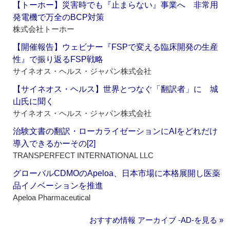
【トーホー】災害時でも『止まらない』事業へ 非常用
発電機で万全のBCP対策
株式会社トーホー
【開催報告】ウェビナー『FSPで変える臨床開発の生産
性』で振り返るFSP戦略
サイネオス・ヘルス・ジャパン株式会社
【サイネオス・ヘルス】世界とつなぐ「翻訳者」に 城
山氏に聞く
サイネオス・ヘルス・ジャパン株式会社
治験文書の翻訳・ローカライゼーションにAIをどれだけ
導入できるかーその[2]
TRANSPERFECT INTERNATIONAL LLC
グローバルCDMOのApeloa、日本市場に本格展開し医薬
品イノベーションを推進
Apeloa Pharmaceutical
おすすめ情報 アーカイブ ‐AD‐を見る »