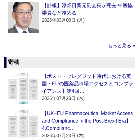
【訃報】漆畑日薬元副会長が死去‐中医協
委員など務める
2026年03月09日 (月)
もっと見る »
寄稿
【ポスト・ブレグジット時代における英
国・EUの医薬品市場アクセスとコンプラ
イアンス】第4回…
2026年07月23日 (木)
【UK–EU Pharmaceutical Market Access
and Compliance in the Post-Brexit Era】
4.Complianc…
2026年07月23日 (木)