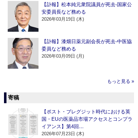
【訃報】松本純元衆院議員が死去‐国家公
安委員長など務める
2026年03月19日 (木)
【訃報】漆畑日薬元副会長が死去‐中医協
委員など務める
2026年03月09日 (月)
もっと見る »
寄稿
【ポスト・ブレグジット時代における英
国・EUの医薬品市場アクセスとコンプラ
イアンス】第4回…
2026年07月23日 (木)