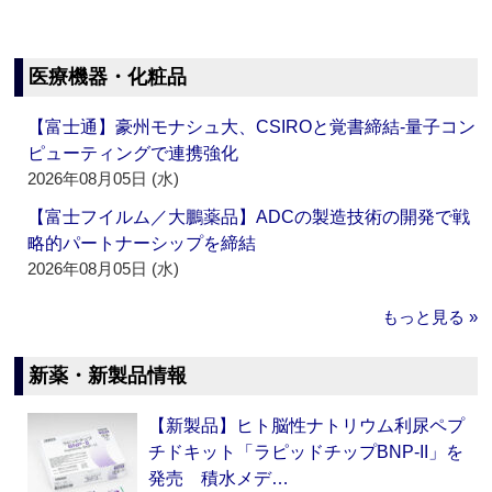
医療機器・化粧品
【富士通】豪州モナシュ大、CSIROと覚書締結‐量子コン
ピューティングで連携強化
2026年08月05日 (水)
【富士フイルム／大鵬薬品】ADCの製造技術の開発で戦
略的パートナーシップを締結
2026年08月05日 (水)
もっと見る »
新薬・新製品情報
【新製品】ヒト脳性ナトリウム利尿ペプ
チドキット「ラピッドチップBNP-II」を
発売 積水メデ…