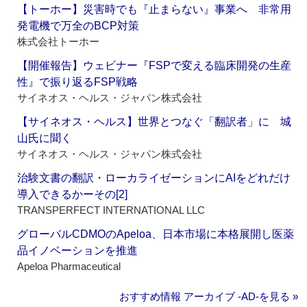
【トーホー】災害時でも『止まらない』事業へ 非常用
発電機で万全のBCP対策
株式会社トーホー
【開催報告】ウェビナー『FSPで変える臨床開発の生産
性』で振り返るFSP戦略
サイネオス・ヘルス・ジャパン株式会社
【サイネオス・ヘルス】世界とつなぐ「翻訳者」に 城
山氏に聞く
サイネオス・ヘルス・ジャパン株式会社
治験文書の翻訳・ローカライゼーションにAIをどれだけ
導入できるかーその[2]
TRANSPERFECT INTERNATIONAL LLC
グローバルCDMOのApeloa、日本市場に本格展開し医薬
品イノベーションを推進
Apeloa Pharmaceutical
おすすめ情報 アーカイブ ‐AD‐を見る »