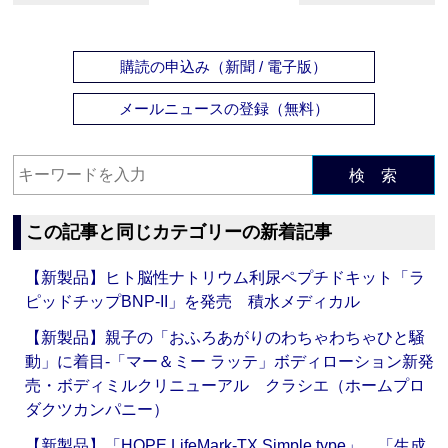
購読の申込み（新聞 / 電子版）
メールニュースの登録（無料）
検 索
この記事と同じカテゴリーの新着記事
【新製品】ヒト脳性ナトリウム利尿ペプチドキット「ラ
ピッドチップBNP-II」を発売 積水メディカル
【新製品】親子の「おふろあがりのわちゃわちゃひと騒
動」に着目‐「マー＆ミー ラッテ」ボディローション新発
売・ボディミルクリニューアル クラシエ（ホームプロ
ダクツカンパニー）
【新製品】「HOPE LifeMark-TX Simple type」、「生成