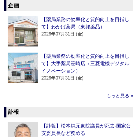
企画
【薬局業務の効率化と質的向上を目指し
て】わかば薬局（東邦薬品）
2026年07月31日 (金)
【薬局業務の効率化と質的向上を目指し
て】大手薬局笹崎店（三菱電機デジタル
イノベーション）
2026年07月31日 (金)
もっと見る »
訃報
【訃報】松本純元衆院議員が死去‐国家公
安委員長など務める