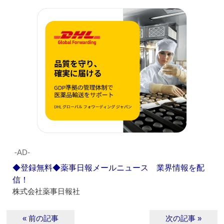
‐AD‐
◆登録無料◆薬事日報メールニュース 業界情報を配
信！
株式会社薬事日報社
« 前の記事
次の記事 »