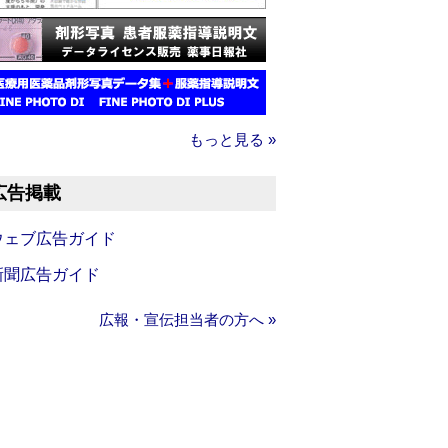
もっと見る »
広告掲載
ウェブ広告ガイド
新聞広告ガイド
広報・宣伝担当者の方へ »