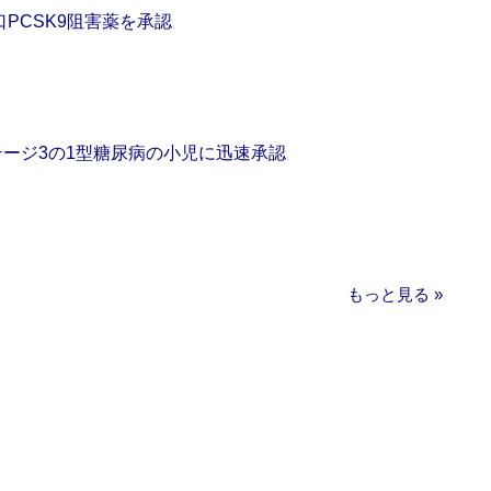
口PCSK9阻害薬を承認
をステージ3の1型糖尿病の小児に迅速承認
もっと見る »