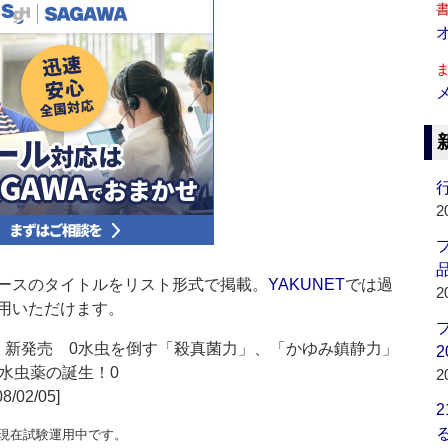
行
2
品
ースのタイトルをリスト形式で掲載。
YAKUNET
では過
2
用いただけます。
」新発売 0水虫を倒す「殺真菌力」、「かゆみ鎮静力」
2
虫薬の誕生！0
2
08/02/05]
現在試験運用中です。