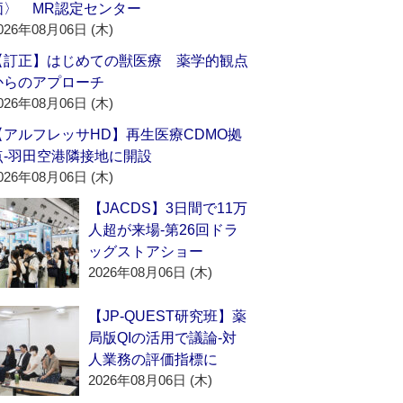
価〉 MR認定センター
026年08月06日 (木)
【訂正】はじめての獣医療 薬学的観点
からのアプローチ
026年08月06日 (木)
【アルフレッサHD】再生医療CDMO拠
点‐羽田空港隣接地に開設
026年08月06日 (木)
【JACDS】3日間で11万
人超が来場‐第26回ドラ
ッグストアショー
2026年08月06日 (木)
【JP-QUEST研究班】薬
局版QIの活用で議論‐対
人業務の評価指標に
2026年08月06日 (木)