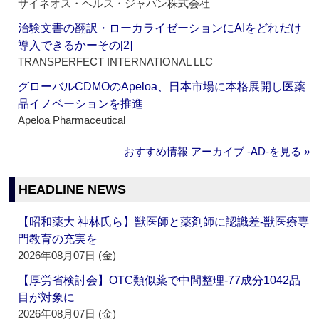
サイネオス・ヘルス・ジャパン株式会社
治験文書の翻訳・ローカライゼーションにAIをどれだけ
導入できるかーその[2]
TRANSPERFECT INTERNATIONAL LLC
グローバルCDMOのApeloa、日本市場に本格展開し医薬
品イノベーションを推進
Apeloa Pharmaceutical
おすすめ情報 アーカイブ ‐AD‐を見る »
HEADLINE NEWS
【昭和薬大 神林氏ら】獣医師と薬剤師に認識差‐獣医療専
門教育の充実を
2026年08月07日 (金)
【厚労省検討会】OTC類似薬で中間整理‐77成分1042品
目が対象に
2026年08月07日 (金)