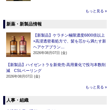
もっと見る »
新薬・新製品情報
【新製品】ケラチン極限濃度6800倍以上
×高浸透密着処方で、髪を芯から満たす新
ヘアケアブラン…
2026年08月07日 (金)
【新製品】ハイゼントラを新発売‐高用量化で投与本数削
減 CSLベーリング
2026年08月07日 (金)
もっと見る »
人事・組織