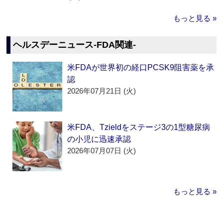
もっと見る »
ヘルスデーニュース‐FDA関連‐
米FDAが世界初の経口PCSK9阻害薬を承
認
2026年07月21日 (火)
米FDA、Tzieldをステージ3の1型糖尿病
の小児に迅速承認
2026年07月07日 (火)
もっと見る »