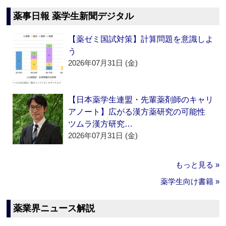
薬事日報 薬学生新聞デジタル
【薬ゼミ国試対策】計算問題を意識しよ
う
2026年07月31日 (金)
【日本薬学生連盟・先輩薬剤師のキャリ
アノート】広がる漢方薬研究の可能性
ツムラ漢方研究…
2026年07月31日 (金)
もっと見る »
薬学生向け書籍 »
薬業界ニュース解説