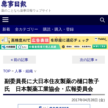
薬のことなら薬事日報ウェブサイト
新着
全カテゴリー
購読・購入・登録
« 前の記事
次の記事 »
TOP
>
人事・組織
∨
副委員長に大日本住友製薬の樋口敦子
氏 日本製薬工業協会・広報委員会
2017年04月28日 (金)