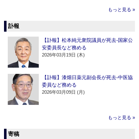
もっと見る »
訃報
【訃報】松本純元衆院議員が死去‐国家公
安委員長など務める
2026年03月19日 (木)
【訃報】漆畑日薬元副会長が死去‐中医協
委員など務める
2026年03月09日 (月)
もっと見る »
寄稿