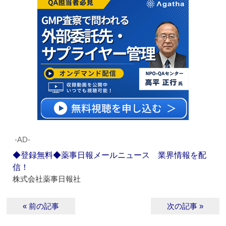
‐AD‐
◆登録無料◆薬事日報メールニュース 業界情報を配
信！
株式会社薬事日報社
« 前の記事
次の記事 »