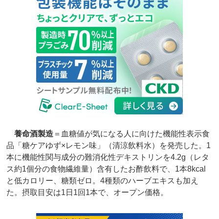
養命酒製造
＝血糖値が気になる人に向けた機能性表示食
品「糖ケアゆず×レモン味」（清涼飲料水）を発売した。1
本に機能性関与成分の難消化性デキストリンを4.2g（レタ
ス約1個分の食物繊維量）含有したお酢飲料で、1本8kcal
と低カロリー、糖類ゼロ。4種類のハーブエキスも加え
た。摂取目安は1日1回1本で、オープン価格。