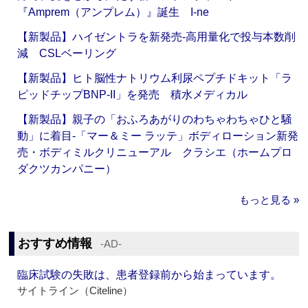
『Amprem（アンプレム）』誕生 I-ne
【新製品】ハイゼントラを新発売‐高用量化で投与本数削
減 CSLベーリング
【新製品】ヒト脳性ナトリウム利尿ペプチドキット「ラ
ピッドチップBNP-II」を発売 積水メディカル
【新製品】親子の「おふろあがりのわちゃわちゃひと騒
動」に着目‐「マー＆ミー ラッテ」ボディローション新発
売・ボディミルクリニューアル クラシエ（ホームプロ
ダクツカンパニー）
もっと見る »
おすすめ情報
‐AD‐
臨床試験の失敗は、患者登録前から始まっています。
サイトライン（Citeline）