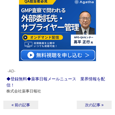
‐AD‐
◆登録無料◆薬事日報メールニュース 業界情報を配
信！
株式会社薬事日報社
« 前の記事
次の記事 »