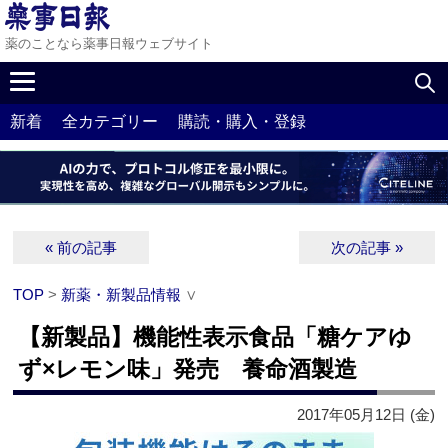
薬のことなら薬事日報ウェブサイト
新着
全カテゴリー
購読・購入・登録
« 前の記事
次の記事 »
TOP
>
新薬・新製品情報
∨
【新製品】機能性表示食品「糖ケアゆ
ず×レモン味」発売 養命酒製造
2017年05月12日 (金)