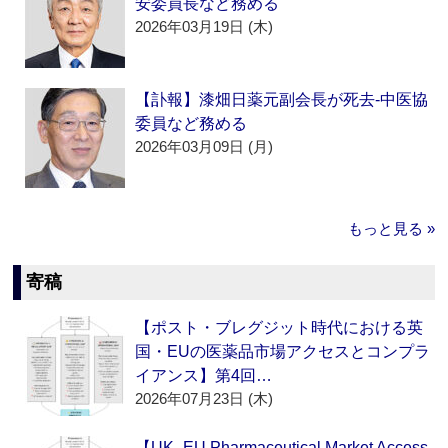
安委員長など務める
2026年03月19日 (木)
【訃報】漆畑日薬元副会長が死去‐中医協
委員など務める
2026年03月09日 (月)
もっと見る »
寄稿
【ポスト・ブレグジット時代における英
国・EUの医薬品市場アクセスとコンプラ
イアンス】第4回…
2026年07月23日 (木)
【UK–EU Pharmaceutical Market Access