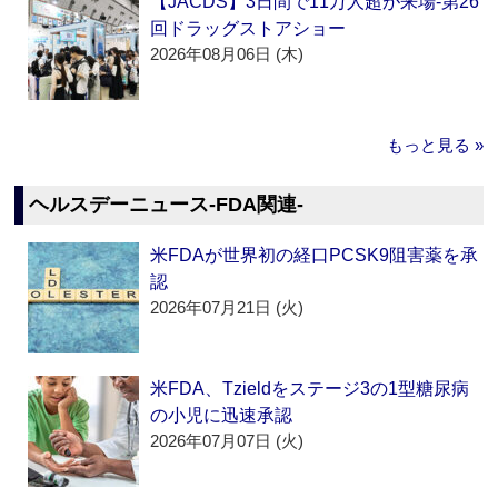
【JACDS】3日間で11万人超が来場‐第26
回ドラッグストアショー
2026年08月06日 (木)
もっと見る »
ヘルスデーニュース‐FDA関連‐
米FDAが世界初の経口PCSK9阻害薬を承
認
2026年07月21日 (火)
米FDA、Tzieldをステージ3の1型糖尿病
の小児に迅速承認
2026年07月07日 (火)