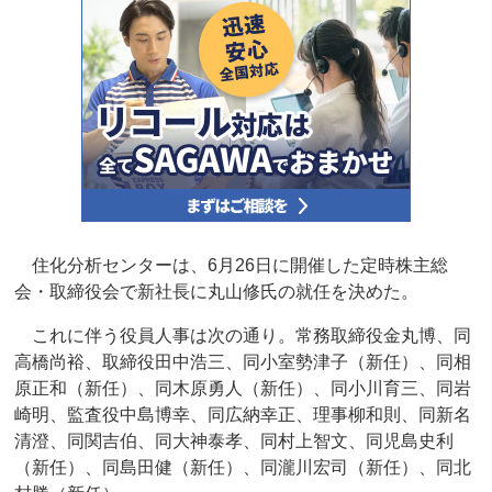
住化分析センターは、6月26日に開催した定時株主総
会・取締役会で新社長に丸山修氏の就任を決めた。
これに伴う役員人事は次の通り。常務取締役金丸博、同
高橋尚裕、取締役田中浩三、同小室勢津子（新任）、同相
原正和（新任）、同木原勇人（新任）、同小川育三、同岩
崎明、監査役中島博幸、同広納幸正、理事柳和則、同新名
清澄、同関吉伯、同大神泰孝、同村上智文、同児島史利
（新任）、同島田健（新任）、同瀧川宏司（新任）、同北