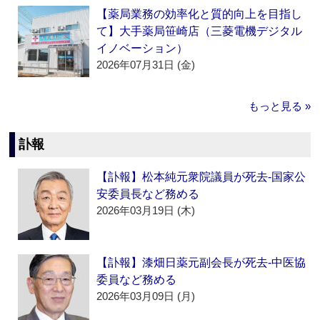
【薬局業務の効率化と質的向上を目指し
て】大手薬局笹崎店（三菱電機デジタル
イノベーション）
2026年07月31日 (金)
もっと見る »
訃報
【訃報】松本純元衆院議員が死去‐国家公
安委員長など務める
2026年03月19日 (木)
【訃報】漆畑日薬元副会長が死去‐中医協
委員など務める
2026年03月09日 (月)