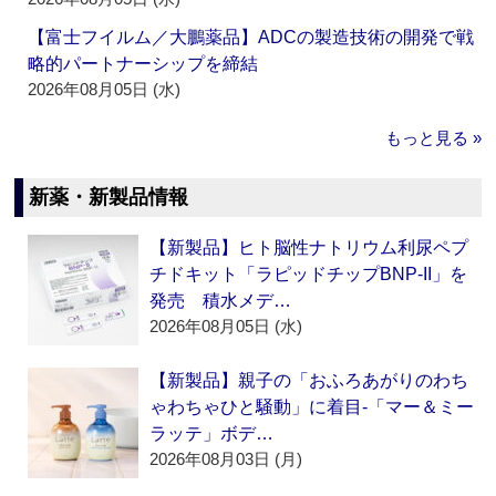
【富士フイルム／大鵬薬品】ADCの製造技術の開発で戦
略的パートナーシップを締結
2026年08月05日 (水)
もっと見る »
新薬・新製品情報
【新製品】ヒト脳性ナトリウム利尿ペプ
チドキット「ラピッドチップBNP-II」を
発売 積水メデ…
2026年08月05日 (水)
【新製品】親子の「おふろあがりのわち
ゃわちゃひと騒動」に着目‐「マー＆ミー
ラッテ」ボデ…
2026年08月03日 (月)