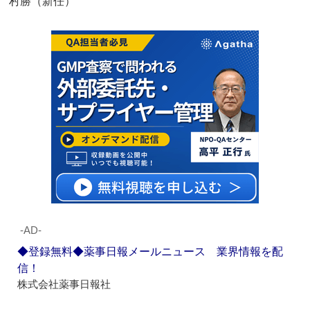
村勝（新任）
‐AD‐
◆登録無料◆薬事日報メールニュース 業界情報を配
信！
株式会社薬事日報社