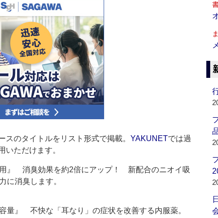
行
2
品
ースのタイトルをリスト形式で掲載。
YAKUNET
では過
2
用いただけます。
用』 消臭効果を約2倍にアップ！ 新配合のニオイ吸
2
力に消臭します。
2
大容量』 不快な「耳なり」の症状を改善する内服薬。
会