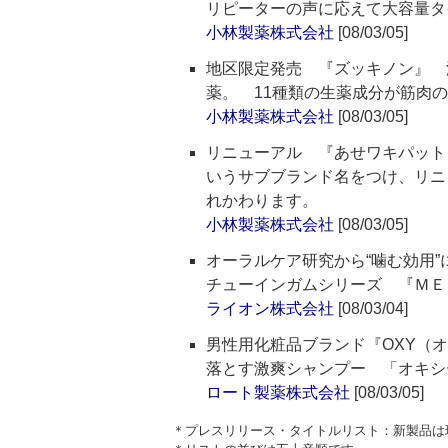
リピーターの声に応えて大容量タ
小林製薬株式会社
[08/03/05]
地区限定発売 『ズッキノン』 
薬。 11種類の生薬成分が筋肉
小林製薬株式会社
[08/03/05]
リニューアル 『あせワキパット 
いうサブブランド名をつけ、リニ
れかわります。
小林製薬株式会社
[08/03/05]
オーラルケア研究から“噛む効用
チューインガムシリーズ 『ＭＥ
ライオン株式会社
[08/03/04]
男性用化粧品ブランド『OXY（
落とす激爽シャンプー 「オキシ
ロート製薬株式会社
[08/03/05]
＊プレスリリース・タイトルリスト：新製品は