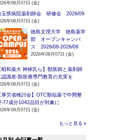
026年08月07日 (金)
埼玉県病院薬剤師会 研修会 2026/09
026年08月07日 (金)
徳島文理大学 徳島薬学
部 オープンキャンパ
ス 2026/08-2026/09
2026年08月07日 (金)
【昭和薬大 神林氏ら】獣医師と薬剤師
に認識差‐獣医療専門教育の充実を
026年08月07日 (金)
【厚労省検討会】OTC類似薬で中間整
理‐77成分1042品目が対象に
026年08月07日 (金)
もっと見る »