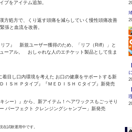
イプをアイテム追加。
2
2
漢方処方で、くり返す頭痛を減らしていく慢性頭痛改善
の緊張と血流を改善。
リフ』 新規ユーザー獲得のため、「リフ（Riff）」と
ューアル。 おしゃれな人のエチケット製品として生ま
”に着目し口内環境を考えた お口の健康をサポートする新
2
ＤＩＳＨ Ｐタイプ』『ＭＥＤＩＳＨ Ｃタイプ』新発売
オキシー）』から、新アイテム！ヘアワックスもごっそり
2
ー パーフェクト クレンジングシャンプー」新発売
現在試験運用中です。