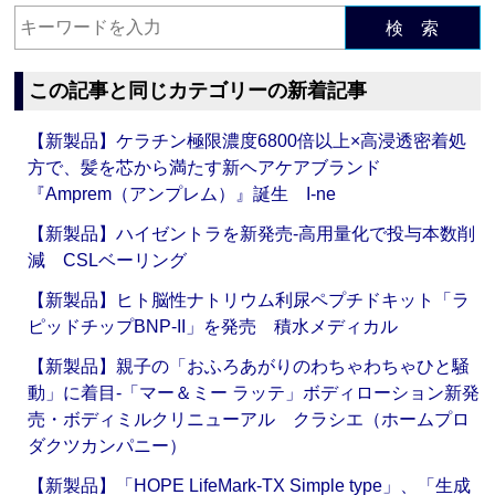
検 索
この記事と同じカテゴリーの新着記事
【新製品】ケラチン極限濃度6800倍以上×高浸透密着処
方で、髪を芯から満たす新ヘアケアブランド
『Amprem（アンプレム）』誕生 I-ne
【新製品】ハイゼントラを新発売‐高用量化で投与本数削
減 CSLベーリング
【新製品】ヒト脳性ナトリウム利尿ペプチドキット「ラ
ピッドチップBNP-II」を発売 積水メディカル
【新製品】親子の「おふろあがりのわちゃわちゃひと騒
動」に着目‐「マー＆ミー ラッテ」ボディローション新発
売・ボディミルクリニューアル クラシエ（ホームプロ
ダクツカンパニー）
【新製品】「HOPE LifeMark-TX Simple type」、「生成