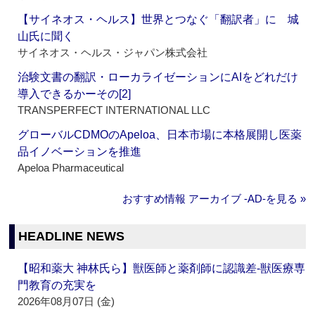
【サイネオス・ヘルス】世界とつなぐ「翻訳者」に 城
山氏に聞く
サイネオス・ヘルス・ジャパン株式会社
治験文書の翻訳・ローカライゼーションにAIをどれだけ
導入できるかーその[2]
TRANSPERFECT INTERNATIONAL LLC
グローバルCDMOのApeloa、日本市場に本格展開し医薬
品イノベーションを推進
Apeloa Pharmaceutical
おすすめ情報 アーカイブ ‐AD‐を見る »
HEADLINE NEWS
【昭和薬大 神林氏ら】獣医師と薬剤師に認識差‐獣医療専
門教育の充実を
2026年08月07日 (金)