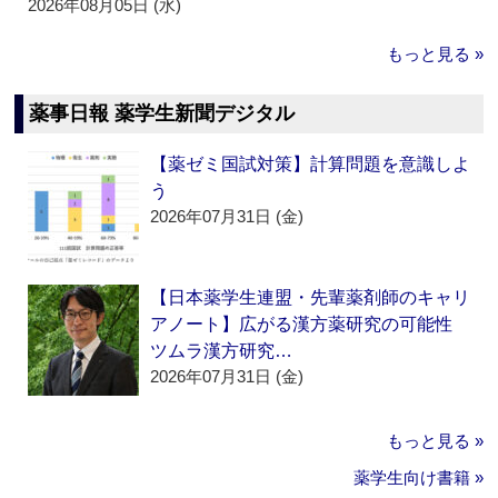
2026年08月05日 (水)
もっと見る »
薬事日報 薬学生新聞デジタル
【薬ゼミ国試対策】計算問題を意識しよ
う
2026年07月31日 (金)
【日本薬学生連盟・先輩薬剤師のキャリ
アノート】広がる漢方薬研究の可能性
ツムラ漢方研究…
2026年07月31日 (金)
もっと見る »
薬学生向け書籍 »