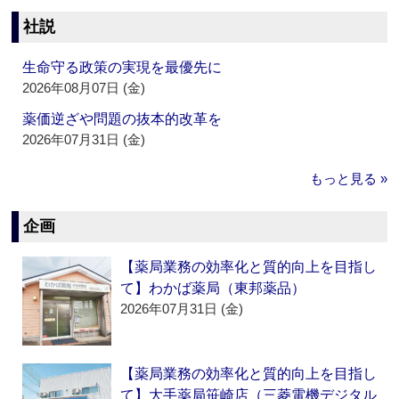
社説
生命守る政策の実現を最優先に
2026年08月07日 (金)
薬価逆ざや問題の抜本的改革を
2026年07月31日 (金)
もっと見る »
企画
【薬局業務の効率化と質的向上を目指し
て】わかば薬局（東邦薬品）
2026年07月31日 (金)
【薬局業務の効率化と質的向上を目指し
て】大手薬局笹崎店（三菱電機デジタル