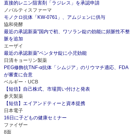
直接的レニン阻害剤「ラジレス」を承認申請
ノバルティスファーマ
モノクロ抗体「KW‐0761」、アムジェンに供与
協和発酵
最近の承認新薬”国内で初、ワソラン錠の効能に頻脈性不整
脈を追加
エーザイ
最近の承認新薬”ペンタサ錠に小児効能
日清キョーリン製薬
PEG修飾抗TNF‐α抗体「シムジア」のリウマチ適応、FDA
が審査に合意
ベルギー・UCB
【短信】自己株式、市場買い付けと発表
参天製薬
【短信】エイアンドティーと資本提携
日本電子
16日に子どもの健康セミナー
ファイザー
8面