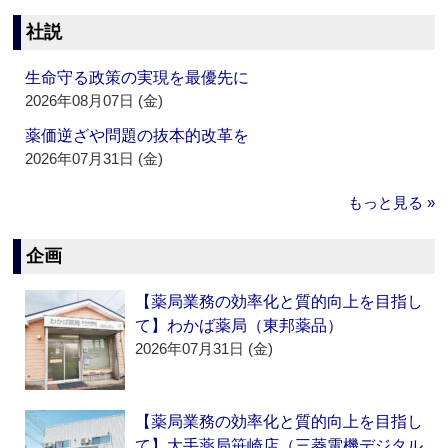
社説
生命守る政策の実現を最優先に
2026年08月07日 (金)
薬価逆ざや問題の抜本的改革を
2026年07月31日 (金)
もっと見る »
企画
【薬局業務の効率化と質的向上を目指し
て】わかば薬局（東邦薬品）
2026年07月31日 (金)
【薬局業務の効率化と質的向上を目指し
て】大手薬局笹崎店（三菱電機デジタル