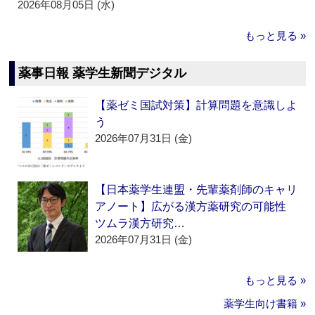
2026年08月05日 (水)
もっと見る »
薬事日報 薬学生新聞デジタル
【薬ゼミ国試対策】計算問題を意識しよ
う
2026年07月31日 (金)
【日本薬学生連盟・先輩薬剤師のキャリ
アノート】広がる漢方薬研究の可能性
ツムラ漢方研究…
2026年07月31日 (金)
もっと見る »
薬学生向け書籍 »