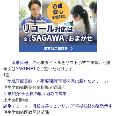
「
薬事日報
」の記事タイトルをリスト形式で掲載。記事
全文は
YAKUNET
でご覧いただけます。
1面
「地域医療貢献」が重要課題”医薬分業は新たなステージ
厚生労働省医薬分業指導者協議会
活動紹介”全会員の取り組みで成果
上田薬剤師会
調剤チェーン、流通改善でヒアリング”早期妥結の姿勢示す
厚生労働省医政局経済課