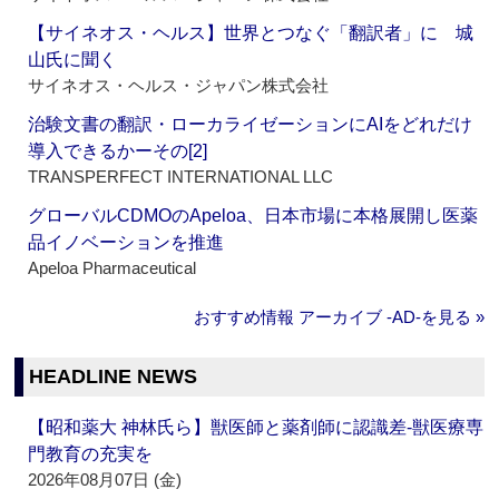
【サイネオス・ヘルス】世界とつなぐ「翻訳者」に 城
山氏に聞く
サイネオス・ヘルス・ジャパン株式会社
治験文書の翻訳・ローカライゼーションにAIをどれだけ
導入できるかーその[2]
TRANSPERFECT INTERNATIONAL LLC
グローバルCDMOのApeloa、日本市場に本格展開し医薬
品イノベーションを推進
Apeloa Pharmaceutical
おすすめ情報 アーカイブ ‐AD‐を見る »
HEADLINE NEWS
【昭和薬大 神林氏ら】獣医師と薬剤師に認識差‐獣医療専
門教育の充実を
2026年08月07日 (金)