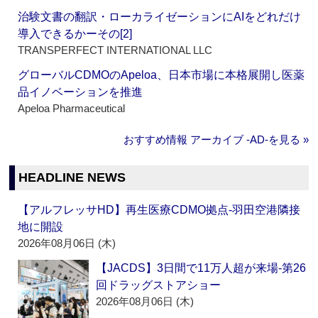
治験文書の翻訳・ローカライゼーションにAIをどれだけ
導入できるかーその[2]
TRANSPERFECT INTERNATIONAL LLC
グローバルCDMOのApeloa、日本市場に本格展開し医薬
品イノベーションを推進
Apeloa Pharmaceutical
おすすめ情報 アーカイブ ‐AD‐を見る »
HEADLINE NEWS
【アルフレッサHD】再生医療CDMO拠点‐羽田空港隣接
地に開設
2026年08月06日 (木)
【JACDS】3日間で11万人超が来場‐第26
回ドラッグストアショー
2026年08月06日 (木)