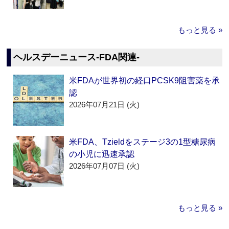
もっと見る »
ヘルスデーニュース‐FDA関連‐
米FDAが世界初の経口PCSK9阻害薬を承
認
2026年07月21日 (火)
米FDA、Tzieldをステージ3の1型糖尿病
の小児に迅速承認
2026年07月07日 (火)
もっと見る »