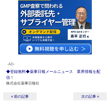
‐AD‐
◆登録無料◆薬事日報メールニュース 業界情報を配
信！
株式会社薬事日報社
« 前の記事
次の記事 »