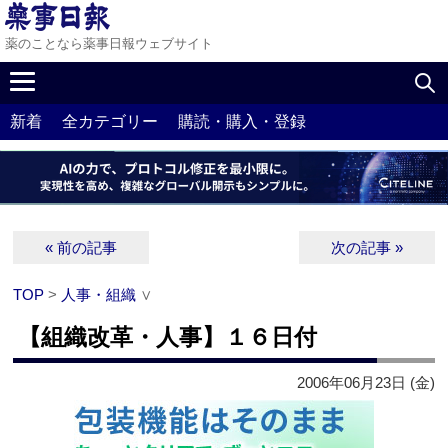
薬のことなら薬事日報ウェブサイト
新着
全カテゴリー
購読・購入・登録
« 前の記事
次の記事 »
TOP
>
人事・組織
∨
【組織改革・人事】１６日付
2006年06月23日 (金)