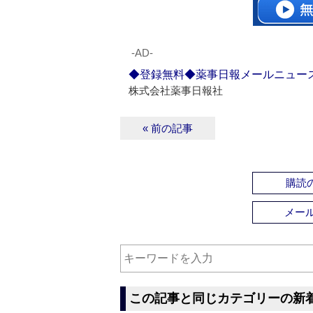
‐AD‐
◆登録無料◆薬事日報メールニュー
株式会社薬事日報社
« 前の記事
購読の
メー
この記事と同じカテゴリーの新