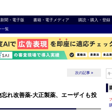
新聞・電子版
書籍・電子メディア
購読・購入・登録
ー一覧
次の記事 »
物忘れ改善薬‐大正製薬、エーザイも投