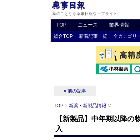
薬のことなら薬事日報ウェブサイト
TOP
ニュース
業界情報
総合TOP
新着記事一覧
全カテゴリ
« 前の記事
TOP
>
新薬・新製品情報
∨
【新製品】中年期以降の
入