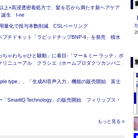
倍以上×高浸透密着処方で、髪を芯から満たす新ヘアケア
生 I-ne
用量化で投与本数削減 CSLベーリング
2
プチドキット「ラピッドチップBNP-II」を発売 積水
ちゃわちゃひと騒動」に着目‐「マー＆ミー ラッテ」ボ
クリニューアル クラシエ（ホームプロダクツカンパニ
 Simple type」、「生成AI音声入力」機能の販売開始 富士
artIQ Technology」の販売開始 フィリップス・
もっと見る »