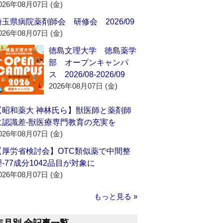
026年08月07日 (金)
埼玉県病院薬剤師会 研修会 2026/09
026年08月07日 (金)
徳島文理大学 徳島薬学
部 オープンキャンパ
ス 2026/08-2026/09
2026年08月07日 (金)
【昭和薬大 神林氏ら】獣医師と薬剤師
に認識差‐獣医療専門教育の充実を
026年08月07日 (金)
【厚労省検討会】OTC類似薬で中間整
理‐77成分1042品目が対象に
026年08月07日 (金)
もっと見る »