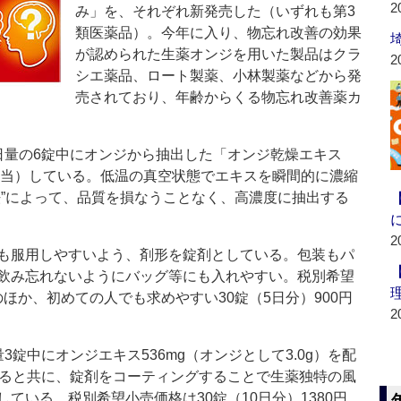
2
み」を、それぞれ新発売した（いずれも第3
類医薬品）。今年に入り、物忘れ改善の効果
が認められた生薬オンジを用いた製品はクラ
2
シエ薬品、ロート製薬、小林製薬などから発
売されており、年齢からくる物忘れ改善薬カ
量の6錠中にオンジから抽出した「オンジ乾燥エキス
gに相当）している。低温の真空状態でエキスを瞬間的に濃縮
法”によって、品質を損なうことなく、高濃度に抽出する
2
も服用しやすいよう、剤形を錠剤としている。包装もパ
飲み忘れないようにバッグ等にも入れやすい。税別希望
円のほか、初めての人でも求めやすい30錠（5日分）900円
2
錠中にオンジエキス536mg（オンジとして3.0g）を配
すると共に、錠剤をコーティングすることで生薬独特の風
ている。税別希望小売価格は30錠（10日分）1380円、