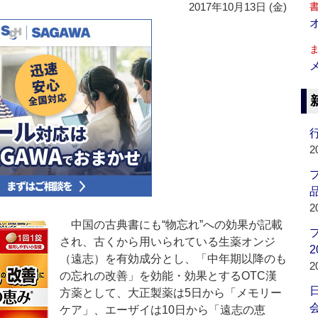
2017年10月13日 (金)
行
2
品
2
中国の古典書にも“物忘れ”への効果が記載
され、古くから用いられている生薬オンジ
2
（遠志）を有効成分とし、「中年期以降のも
2
の忘れの改善」を効能・効果とするOTC漢
方薬として、大正製薬は5日から「メモリー
会
ケア」、エーザイは10日から「遠志の恵