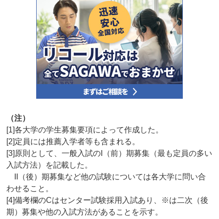
（注）
[1]各大学の学生募集要項によって作成した。
[2]定員には推薦入学者等も含まれる。
[3]原則として、一般入試のI（前）期募集（最も定員の多い
入試方法）を記載した。
II（後）期募集など他の試験については各大学に問い合
わせること。
[4]備考欄のCはセンター試験採用入試あり、※は二次（後
期）募集や他の入試方法があることを示す。