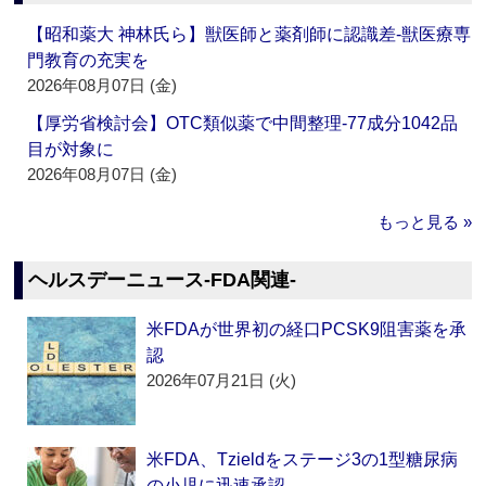
【昭和薬大 神林氏ら】獣医師と薬剤師に認識差‐獣医療専
門教育の充実を
2026年08月07日 (金)
【厚労省検討会】OTC類似薬で中間整理‐77成分1042品
目が対象に
2026年08月07日 (金)
もっと見る »
ヘルスデーニュース‐FDA関連‐
米FDAが世界初の経口PCSK9阻害薬を承
認
2026年07月21日 (火)
米FDA、Tzieldをステージ3の1型糖尿病
の小児に迅速承認