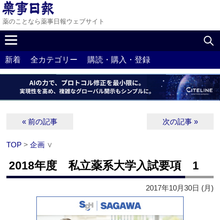
薬のことなら薬事日報ウェブサイト
新着
全カテゴリー
購読・購入・登録
« 前の記事
次の記事 »
TOP
>
企画
∨
2018年度 私立薬系大学入試要項 1
2017年10月30日 (月)