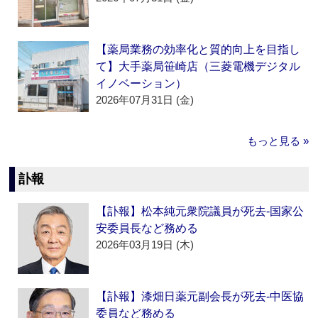
【薬局業務の効率化と質的向上を目指し
て】大手薬局笹崎店（三菱電機デジタル
イノベーション）
2026年07月31日 (金)
もっと見る »
訃報
【訃報】松本純元衆院議員が死去‐国家公
安委員長など務める
2026年03月19日 (木)
【訃報】漆畑日薬元副会長が死去‐中医協
委員など務める