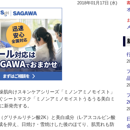
2018年01月17日 (水)
行
2
品
2
燥肌向けスキンケアシリーズ「ミノンアミノモイスト」
ぐシートマスク「ミノンアミノモイストうるうる美白ミ
2
日に新発売する。
2
グリチルリチン酸2K）と美白成分（L-アスコルビン酸
生成を抑え、日焼け・雪焼けした後のほてり、肌荒れも防
会