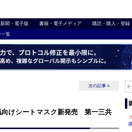
新聞・電子版
書籍・電子メディア
購読・購入・登録
ー一覧
次の記事 »
肌向けシートマスク新発売 第一三共