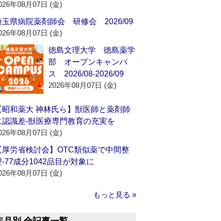
026年08月07日 (金)
埼玉県病院薬剤師会 研修会 2026/09
026年08月07日 (金)
徳島文理大学 徳島薬学
部 オープンキャンパ
ス 2026/08-2026/09
2026年08月07日 (金)
【昭和薬大 神林氏ら】獣医師と薬剤師
に認識差‐獣医療専門教育の充実を
026年08月07日 (金)
【厚労省検討会】OTC類似薬で中間整
理‐77成分1042品目が対象に
026年08月07日 (金)
もっと見る »