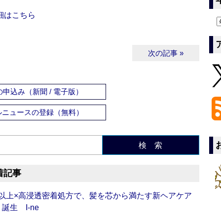
細はこちら
次の記事 »
申込み（新聞 / 電子版）
ルニュースの登録（無料）
検 索
着記事
倍以上×高浸透密着処方で、髪を芯から満たす新ヘアケア
生 I-ne