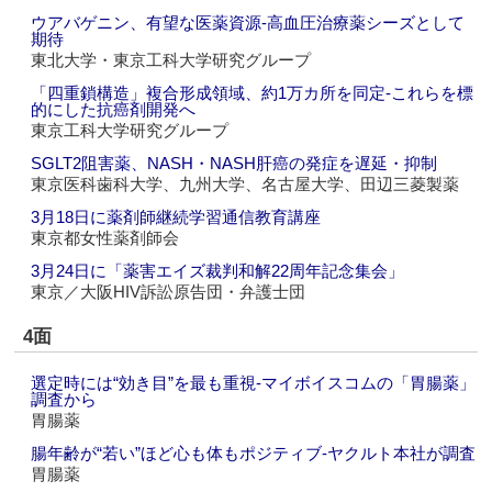
ウアバゲニン、有望な医薬資源‐高血圧治療薬シーズとして
期待
東北大学・東京工科大学研究グループ
「四重鎖構造」複合形成領域、約1万カ所を同定‐これらを標
的にした抗癌剤開発へ
東京工科大学研究グループ
SGLT2阻害薬、NASH・NASH肝癌の発症を遅延・抑制
東京医科歯科大学、九州大学、名古屋大学、田辺三菱製薬
3月18日に薬剤師継続学習通信教育講座
東京都女性薬剤師会
3月24日に「薬害エイズ裁判和解22周年記念集会」
東京／大阪HIV訴訟原告団・弁護士団
4面
選定時には“効き目”を最も重視‐マイボイスコムの「胃腸薬」
調査から
胃腸薬
腸年齢が“若い”ほど心も体もポジティブ‐ヤクルト本社が調査
胃腸薬