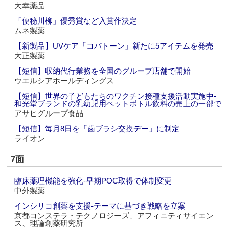
大幸薬品
「便秘川柳」優秀賞など入賞作決定
ムネ製薬
【新製品】UVケア「コパトーン」新たに5アイテムを発売
大正製薬
【短信】収納代行業務を全国のグループ店舗で開始
ウエルシアホールディングス
【短信】世界の子どもたちのワクチン接種支援活動実施中‐
和光堂ブランドの乳幼児用ペットボトル飲料の売上の一部で
アサヒグループ食品
【短信】毎月8日を「歯ブラシ交換デー」に制定
ライオン
7面
臨床薬理機能を強化‐早期POC取得で体制変更
中外製薬
インシリコ創薬を支援‐テーマに基づき戦略を立案
京都コンステラ・テクノロジーズ、アフィニティサイエン
ス、理論創薬研究所