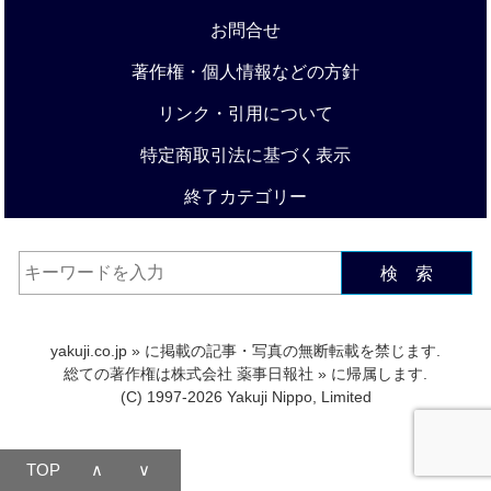
お問合せ
著作権・個人情報などの方針
リンク・引用について
特定商取引法に基づく表示
終了カテゴリー
検 索
yakuji.co.jp
» に掲載の記事・写真の無断転載を禁じます.
総ての著作権は
株式会社 薬事日報社
» に帰属します.
(C) 1997-2026 Yakuji Nippo, Limited
TOP
∧
∨