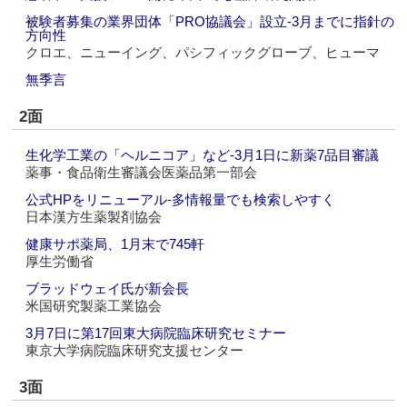
被験者募集の業界団体「PRO協議会」設立‐3月までに指針の
方向性
クロエ、ニューイング、パシフィックグローブ、ヒューマ
無季言
2面
生化学工業の「ヘルニコア」など‐3月1日に新薬7品目審議
薬事・食品衛生審議会医薬品第一部会
公式HPをリニューアル‐多情報量でも検索しやすく
日本漢方生薬製剤協会
健康サポ薬局、1月末で745軒
厚生労働省
ブラッドウェイ氏が新会長
米国研究製薬工業協会
3月7日に第17回東大病院臨床研究セミナー
東京大学病院臨床研究支援センター
3面