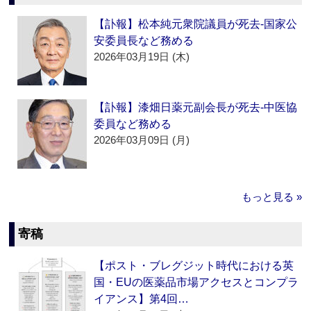
【訃報】松本純元衆院議員が死去‐国家公
安委員長など務める
2026年03月19日 (木)
【訃報】漆畑日薬元副会長が死去‐中医協
委員など務める
2026年03月09日 (月)
もっと見る »
寄稿
【ポスト・ブレグジット時代における英
国・EUの医薬品市場アクセスとコンプラ
イアンス】第4回…