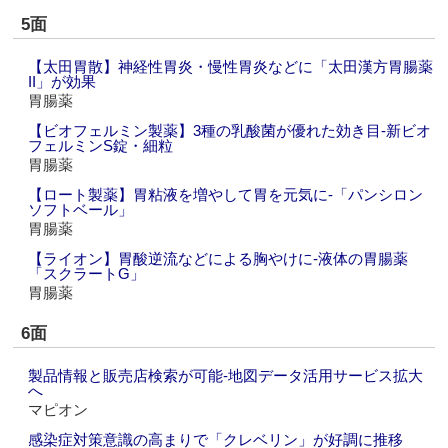
5面
【太田胃散】神経性胃炎・慢性胃炎などに「太田漢方胃腸薬
II」が効果
胃腸薬
【ビオフェルミン製薬】3種の乳酸菌が優れた効き目‐新ビオ
フェルミンS錠・細粒
胃腸薬
【ロート製薬】胃粘液を増やして胃を元気に‐「パンシロン
ソフトベール」
胃腸薬
【ライオン】胃酸逆流などによる胸やけに‐液体の胃腸薬
「スクラートG」
胃腸薬
6面
製品情報と販売店検索が可能‐地図データ活用サービス拡大
へ
マピオン
感染症対策意識の高まりで「クレベリン」が好調に推移