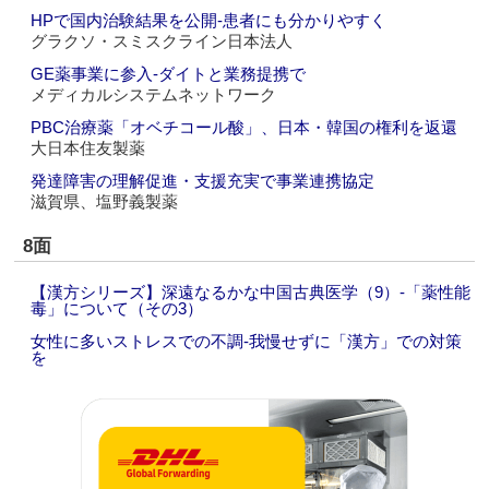
HPで国内治験結果を公開‐患者にも分かりやすく
グラクソ・スミスクライン日本法人
GE薬事業に参入‐ダイトと業務提携で
メディカルシステムネットワーク
PBC治療薬「オベチコール酸」、日本・韓国の権利を返還
大日本住友製薬
発達障害の理解促進・支援充実で事業連携協定
滋賀県、塩野義製薬
8面
【漢方シリーズ】深遠なるかな中国古典医学（9）‐「薬性能
毒」について（その3）
女性に多いストレスでの不調‐我慢せずに「漢方」での対策
を