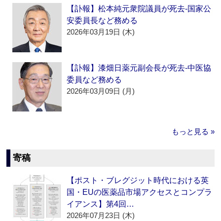
【訃報】松本純元衆院議員が死去‐国家公
安委員長など務める
2026年03月19日 (木)
【訃報】漆畑日薬元副会長が死去‐中医協
委員など務める
2026年03月09日 (月)
もっと見る »
寄稿
【ポスト・ブレグジット時代における英
国・EUの医薬品市場アクセスとコンプラ
イアンス】第4回…
2026年07月23日 (木)