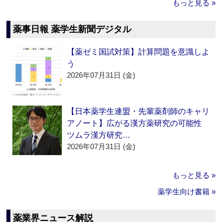
もっと見る »
薬事日報 薬学生新聞デジタル
【薬ゼミ国試対策】計算問題を意識しよ
う
2026年07月31日 (金)
【日本薬学生連盟・先輩薬剤師のキャリ
アノート】広がる漢方薬研究の可能性
ツムラ漢方研究…
2026年07月31日 (金)
もっと見る »
薬学生向け書籍 »
薬業界ニュース解説