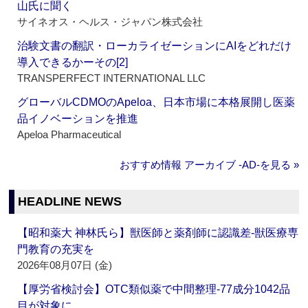
山氏に聞く
サイネオス・ヘルス・ジャパン株式会社
治験文書の翻訳・ローカライゼーションにAIをどれだけ
導入できるかーその[2]
TRANSPERFECT INTERNATIONAL LLC
グローバルCDMOのApeloa、日本市場に本格展開し医薬
品イノベーションを推進
Apeloa Pharmaceutical
おすすめ情報 アーカイブ ‐AD‐を見る »
HEADLINE NEWS
【昭和薬大 神林氏ら】獣医師と薬剤師に認識差‐獣医療専
門教育の充実を
2026年08月07日 (金)
【厚労省検討会】OTC類似薬で中間整理‐77成分1042品
目が対象に