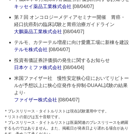
キッセイ薬品工業株式会社
[08/04/07]
第７回 オンコロジーメディアセミナー開催 胃癌・
経口抗癌剤の臨床試験と胃癌治療ガイドライン
大鵬薬品工業株式会社
[08/04/07]
テルモ、カテーテル増産に向け愛鷹工場に新棟を建設
テルモ株式会社
[08/04/07]
投資有価証券評価損の発生に関するお知らせ
日本ケミファ株式会社
[08/04/04]
米国ファイザー社 慢性安定狭心症においてリピトー
ルが予想以上に狭心症発作を抑制-DUAAL試験の結果
より-
ファイザー株式会社
[08/04/07]
＊プレスリリース・タイトルリストは現在試験運用中です。
＊リストの並びは五十音順です。
＊プレスリリース・タイトルリストは医薬関連のプレスリリースを網羅
するものではありません。また、掲載日が発表日より遅れる場合があり
ます。予めご了承ください。