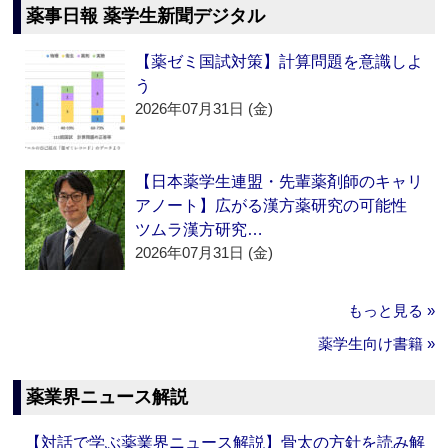
薬事日報 薬学生新聞デジタル
【薬ゼミ国試対策】計算問題を意識しよ
う
2026年07月31日 (金)
【日本薬学生連盟・先輩薬剤師のキャリ
アノート】広がる漢方薬研究の可能性
ツムラ漢方研究…
2026年07月31日 (金)
もっと見る »
薬学生向け書籍 »
薬業界ニュース解説
【対話で学ぶ薬業界ニュース解説】骨太の方針を読み解