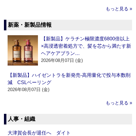
もっと見る »
新薬・新製品情報
【新製品】ケラチン極限濃度6800倍以上
×高浸透密着処方で、髪を芯から満たす新
ヘアケアブラン…
2026年08月07日 (金)
【新製品】ハイゼントラを新発売‐高用量化で投与本数削
減 CSLベーリング
2026年08月07日 (金)
もっと見る »
人事・組織
大津賀会長が退任へ ダイト