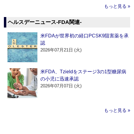
もっと見る »
ヘルスデーニュース‐FDA関連‐
米FDAが世界初の経口PCSK9阻害薬を承
認
2026年07月21日 (火)
米FDA、Tzieldをステージ3の1型糖尿病
の小児に迅速承認
2026年07月07日 (火)
もっと見る »