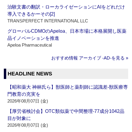
治験文書の翻訳・ローカライゼーションにAIをどれだけ
導入できるかーその[2]
TRANSPERFECT INTERNATIONAL LLC
グローバルCDMOのApeloa、日本市場に本格展開し医薬
品イノベーションを推進
Apeloa Pharmaceutical
おすすめ情報 アーカイブ ‐AD‐を見る »
HEADLINE NEWS
【昭和薬大 神林氏ら】獣医師と薬剤師に認識差‐獣医療専
門教育の充実を
2026年08月07日 (金)
【厚労省検討会】OTC類似薬で中間整理‐77成分1042品
目が対象に
2026年08月07日 (金)