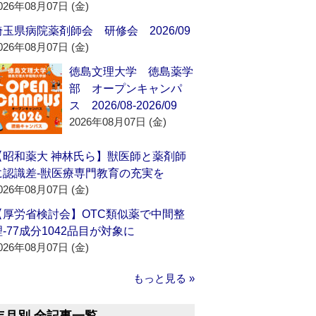
026年08月07日 (金)
埼玉県病院薬剤師会 研修会 2026/09
026年08月07日 (金)
徳島文理大学 徳島薬学
部 オープンキャンパ
ス 2026/08-2026/09
2026年08月07日 (金)
【昭和薬大 神林氏ら】獣医師と薬剤師
に認識差‐獣医療専門教育の充実を
026年08月07日 (金)
【厚労省検討会】OTC類似薬で中間整
理‐77成分1042品目が対象に
026年08月07日 (金)
もっと見る »