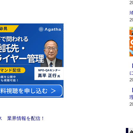
2
2
2
2
ス 業界情報を配信！