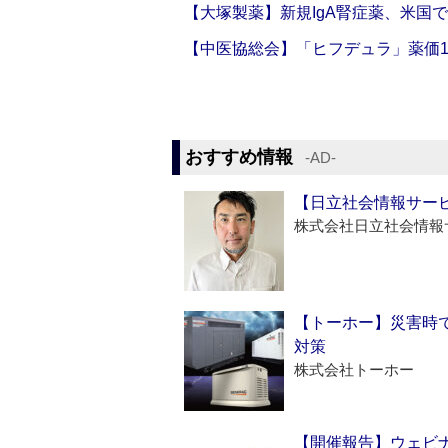
【大塚製薬】新規IgA腎症薬、米国
【中医協総会】「ヒフデュラ」薬価1
おすすめ情報
‐AD‐
【日立社会情報サー
株式会社日立社会情報
【トーホー】災害時
対策
株式会社トーホー
【開催報告】ウェビナ