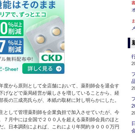
行
2
品
年度から原則として全店舗において、薬剤師会を退会す
2
下げなどで薬局経営が厳しさを増していることから、経
部長の三成亮氏らが、本紙の取材に対し明らかにした。
2
主として管理薬剤師を企業負担で加入させていたが、今
2
。７月中には全国で２００人を超える薬剤師会員のほと
だ。日本調剤によれば、これにより年間約９０００万円
会