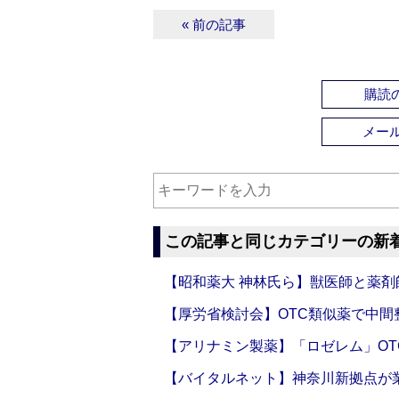
« 前の記事
購読の
メー
この記事と同じカテゴリーの新
【昭和薬大 神林氏ら】獣医師と薬剤
【厚労省検討会】OTC類似薬で中間整
【アリナミン製薬】「ロゼレム」OT
【バイタルネット】神奈川新拠点が業