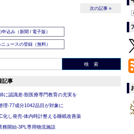
次の記事 »
申込み（新聞 / 電子版）
ルニュースの登録（無料）
検 索
着記事
師に認識差‐獣医療専門教育の充実を
理‐77成分1042品目が対象に
C化し発売‐体内時計整える睡眠改善薬
務開始‐3PL専用物流施設