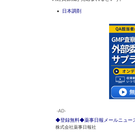
日本調剤
‐AD‐
◆登録無料◆薬事日報メールニュー
株式会社薬事日報社