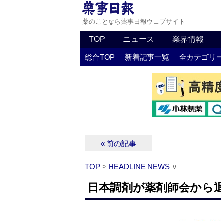
薬のことなら薬事日報ウェブサイト
TOP
ニュース
業界情報
総合TOP
新着記事一覧
全カテゴリ
« 前の記事
TOP
>
HEADLINE NEWS
∨
日本調剤が薬剤師会から