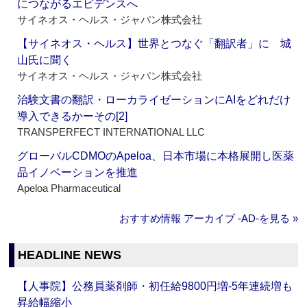
につながるエビデンスへ
サイネオス・ヘルス・ジャパン株式会社
【サイネオス・ヘルス】世界とつなぐ「翻訳者」に 城
山氏に聞く
サイネオス・ヘルス・ジャパン株式会社
治験文書の翻訳・ローカライゼーションにAIをどれだけ
導入できるかーその[2]
TRANSPERFECT INTERNATIONAL LLC
グローバルCDMOのApeloa、日本市場に本格展開し医薬
品イノベーションを推進
Apeloa Pharmaceutical
おすすめ情報 アーカイブ ‐AD‐を見る »
HEADLINE NEWS
【人事院】公務員薬剤師・初任給9800円増‐5年連続増も
昇給幅縮小