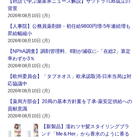
【対話で学ぶ薬業界ニュース解説】サツドラTOB成立の
背景
2026年08月10日 (月)
【人事院】公務員薬剤師・初任給9800円増‐5年連続増も
昇給幅縮小
2026年08月10日 (月)
【NPhA調査】調剤管理料、8割が減収に‐「在総2」算定
率わずか3％
2026年08月10日 (月)
【欧州委員会】「タブネオス」欧承認取消‐日米当局は対
応協議中
2026年08月10日 (月)
【薬局方部会】20局の基本方針案を了承‐薬安定供給への
貢献意識
2026年08月10日 (月)
【新製品】濡れツヤ髪スタイリングブラ
ンド「Me＆Her」から香水のように香る