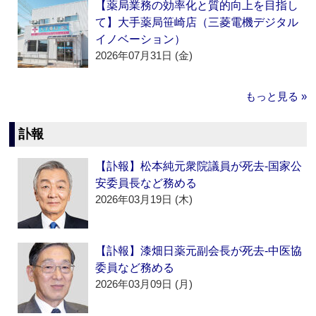
【薬局業務の効率化と質的向上を目指し
て】大手薬局笹崎店（三菱電機デジタル
イノベーション）
2026年07月31日 (金)
もっと見る »
訃報
【訃報】松本純元衆院議員が死去‐国家公
安委員長など務める
2026年03月19日 (木)
【訃報】漆畑日薬元副会長が死去‐中医協
委員など務める
2026年03月09日 (月)