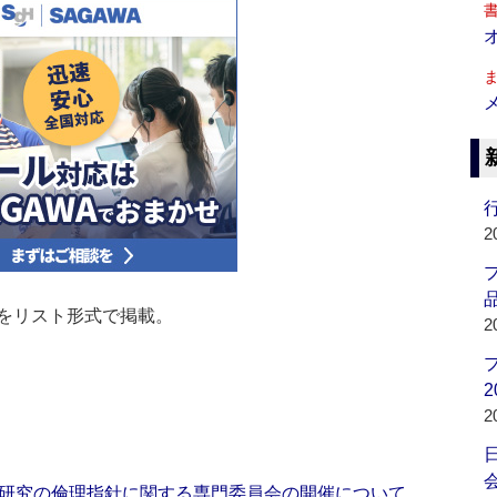
行
2
品
をリスト形式で掲載。
2
2
2
会
研究の倫理指針に関する専門委員会の開催について