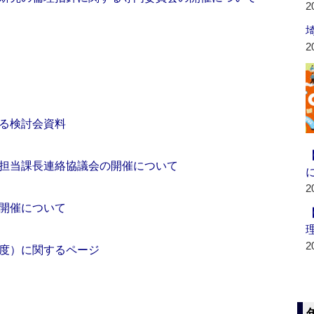
2
2
る検討会資料
担当課長連絡協議会の開催について
2
開催について
2
度）に関するページ