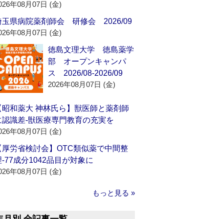
026年08月07日 (金)
埼玉県病院薬剤師会 研修会 2026/09
026年08月07日 (金)
徳島文理大学 徳島薬学
部 オープンキャンパ
ス 2026/08-2026/09
2026年08月07日 (金)
【昭和薬大 神林氏ら】獣医師と薬剤師
に認識差‐獣医療専門教育の充実を
026年08月07日 (金)
【厚労省検討会】OTC類似薬で中間整
理‐77成分1042品目が対象に
026年08月07日 (金)
もっと見る »