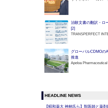
治験文書の翻訳・ロ
[2]
TRANSPERFECT INT
グローバルCDMOの
推進
Apeloa Pharmaceutical
HEADLINE NEWS
【昭和薬大 神林氏ら】獣医師と薬剤