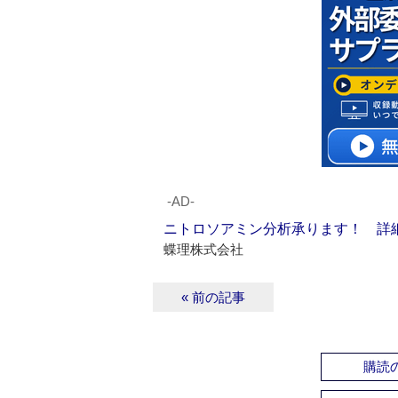
‐AD‐
ニトロソアミン分析承ります！ 詳
蝶理株式会社
« 前の記事
購読の