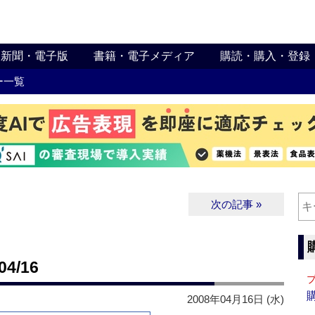
新聞・電子版
書籍・電子メディア
購読・購入・登録
ー一覧
次の記事 »
4/16
2008年04月16日 (水)