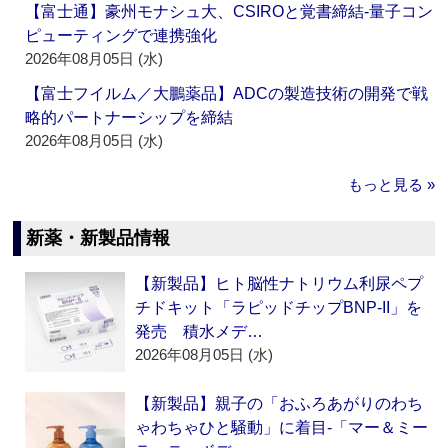
【富士通】豪州モナシュ大、CSIROと覚書締結‐量子コン
ピューティングで連携強化
2026年08月05日 (水)
【富士フイルム／大鵬薬品】ADCの製造技術の開発で戦
略的パートナーシップを締結
2026年08月05日 (水)
もっと見る »
新薬・新製品情報
【新製品】ヒト脳性ナトリウム利尿ペプ
チドキット「ラピッドチップBNP-II」を
発売 積水メデ…
2026年08月05日 (水)
【新製品】親子の「おふろあがりのわち
ゃわちゃひと騒動」に着目‐「マー＆ミー