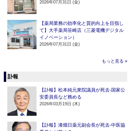
2026年07月31日 (金)
【薬局業務の効率化と質的向上を目指し
て】大手薬局笹崎店（三菱電機デジタル
イノベーション）
2026年07月31日 (金)
もっと見る »
訃報
【訃報】松本純元衆院議員が死去‐国家公
安委員長など務める
2026年03月19日 (木)
【訃報】漆畑日薬元副会長が死去‐中医協