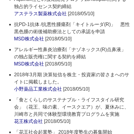
独占的ライセンス契約締結
アステラス製薬株式会社
[2018/05/10]
抗PD-1抗体 /抗悪性腫瘍剤「キイトルーダ(R)」 悪性
黒色腫の術後補助療法としての承認を申請
MSD株式会社
[2018/05/10]
アレルギー性鼻炎治療剤「ナゾネックス(R)点鼻液」
の独占販売権に関する契約を締結
MSD株式会社
[2018/05/10]
2018年3月期 決算短信を株主・投資家の皆さまへのサ
イトに掲載しました。
小野薬品工業株式会社
[2018/05/10]
「食とくらしのサステナブル・ライフスタイル研究
会」（花王、味の素、イースクエア）が、夏休みに、
川崎市と共同で体験型環境教育プログラムを実施
花王株式会社
[2018/05/10]
「花王社会起業塾」 2018年度塾生の募集開始