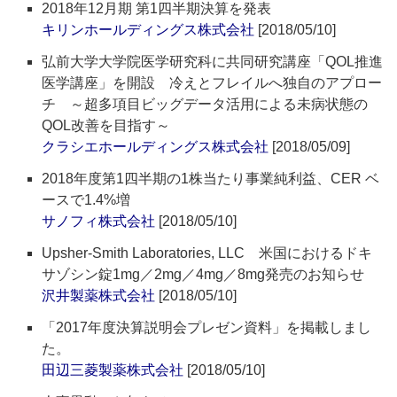
2018年12月期 第1四半期決算を発表
キリンホールディングス株式会社
[2018/05/10]
弘前大学大学院医学研究科に共同研究講座「QOL推進
医学講座」を開設 冷えとフレイルへ独自のアプロー
チ ～超多項目ビッグデータ活用による未病状態の
QOL改善を目指す～
クラシエホールディングス株式会社
[2018/05/09]
2018年度第1四半期の1株当たり事業純利益、CER ベ
ースで1.4%増
サノフィ株式会社
[2018/05/10]
Upsher-Smith Laboratories, LLC 米国におけるドキ
サゾシン錠1mg／2mg／4mg／8mg発売のお知らせ
沢井製薬株式会社
[2018/05/10]
「2017年度決算説明会プレゼン資料」を掲載しまし
た。
田辺三菱製薬株式会社
[2018/05/10]