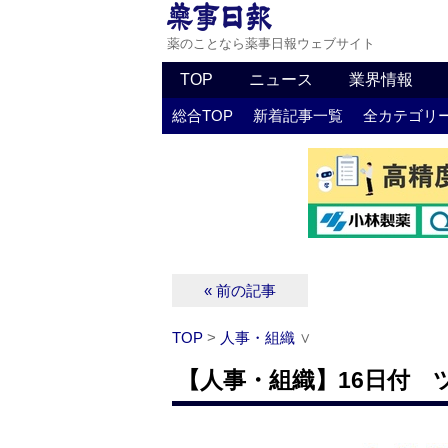
薬のことなら薬事日報ウェブサイト
TOP
ニュース
業界情報
総合TOP
新着記事一覧
全カテゴリ
« 前の記事
TOP
>
人事・組織
∨
【人事・組織】16日付 