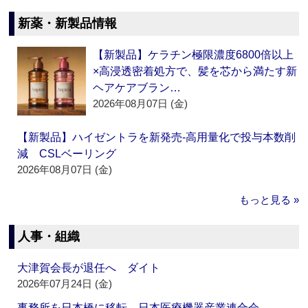
新薬・新製品情報
【新製品】ケラチン極限濃度6800倍以上
×高浸透密着処方で、髪を芯から満たす新
ヘアケアブラン…
2026年08月07日 (金)
【新製品】ハイゼントラを新発売‐高用量化で投与本数削
減 CSLベーリング
2026年08月07日 (金)
もっと見る »
人事・組織
大津賀会長が退任へ ダイト
2026年07月24日 (金)
事務所を日本橋に移転 日本医療機器産業連合会