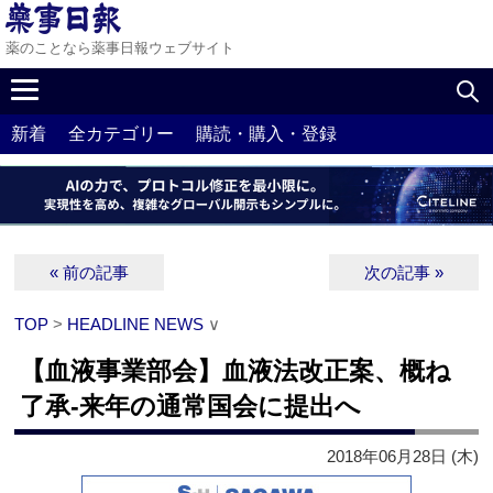
薬のことなら薬事日報ウェブサイト
新着
全カテゴリー
購読・購入・登録
« 前の記事
次の記事 »
TOP
>
HEADLINE NEWS
∨
【血液事業部会】血液法改正案、概ね
了承‐来年の通常国会に提出へ
2018年06月28日 (木)