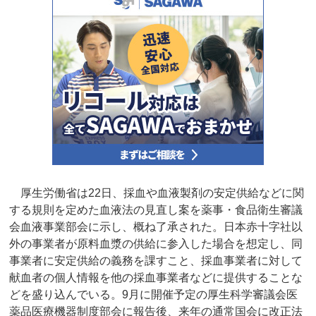
厚生労働省は22日、採血や血液製剤の安定供給などに関
する規則を定めた血液法の見直し案を薬事・食品衛生審議
会血液事業部会に示し、概ね了承された。日本赤十字社以
外の事業者が原料血漿の供給に参入した場合を想定し、同
事業者に安定供給の義務を課すこと、採血事業者に対して
献血者の個人情報を他の採血事業者などに提供することな
どを盛り込んでいる。9月に開催予定の厚生科学審議会医
薬品医療機器制度部会に報告後、来年の通常国会に改正法