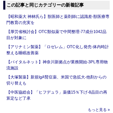
この記事と同じカテゴリーの新着記事
【昭和薬大 神林氏ら】獣医師と薬剤師に認識差‐獣医療専
門教育の充実を
【厚労省検討会】OTC類似薬で中間整理‐77成分1042品
目が対象に
【アリナミン製薬】「ロゼレム」OTC化し発売‐体内時計
整える睡眠改善薬
【バイタルネット】神奈川新拠点が業務開始‐3PL専用物
流施設
【大塚製薬】新規IgA腎症薬、米国で急拡大‐他剤からの
切り替えも
【中医協総会】「ヒフデュラ」薬価15％下げ‐8品目の再
算定など了承
もっと見る »