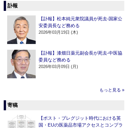
訃報
【訃報】松本純元衆院議員が死去‐国家公
安委員長など務める
2026年03月19日 (木)
【訃報】漆畑日薬元副会長が死去‐中医協
委員など務める
2026年03月09日 (月)
もっと見る »
寄稿
【ポスト・ブレグジット時代における英
国・EUの医薬品市場アクセスとコンプラ