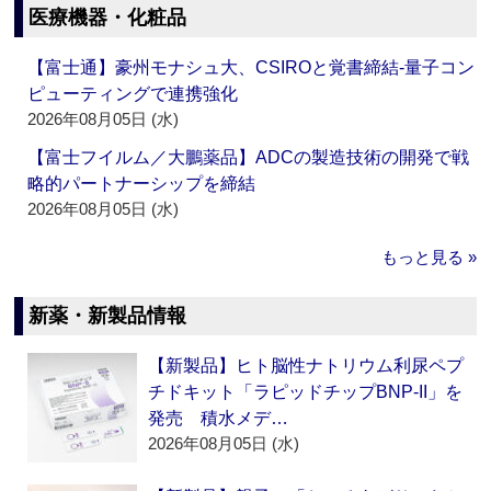
医療機器・化粧品
【富士通】豪州モナシュ大、CSIROと覚書締結‐量子コン
ピューティングで連携強化
2026年08月05日 (水)
【富士フイルム／大鵬薬品】ADCの製造技術の開発で戦
略的パートナーシップを締結
2026年08月05日 (水)
もっと見る »
新薬・新製品情報
【新製品】ヒト脳性ナトリウム利尿ペプ
チドキット「ラピッドチップBNP-II」を
発売 積水メデ…
2026年08月05日 (水)