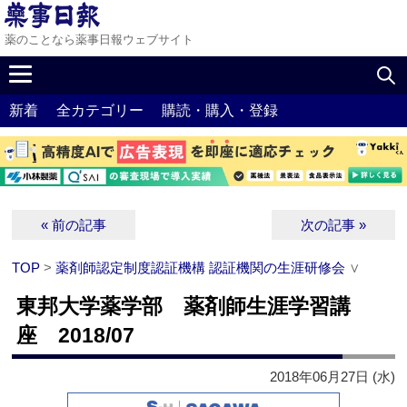
薬のことなら薬事日報ウェブサイト
新着
全カテゴリー
購読・購入・登録
« 前の記事
次の記事 »
TOP
>
薬剤師認定制度認証機構 認証機関の生涯研修会
∨
東邦大学薬学部 薬剤師生涯学習講
座 2018/07
2018年06月27日 (水)