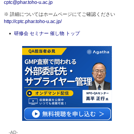
cptc@phar.toho-u.ac.jp
※ 詳細についてはホームページにてご確認ください
http://cptc.phar.toho-u.ac.jp/
研修会 セミナー 催し物 トップ
‐AD‐