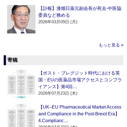
【訃報】漆畑日薬元副会長が死去‐中医協
委員など務める
2026年03月09日 (月)
もっと見る »
寄稿
【ポスト・ブレグジット時代における英
国・EUの医薬品市場アクセスとコンプラ
イアンス】第4回…
2026年07月23日 (木)
【UK–EU Pharmaceutical Market Access
and Compliance in the Post-Brexit Era】
4.Complianc…