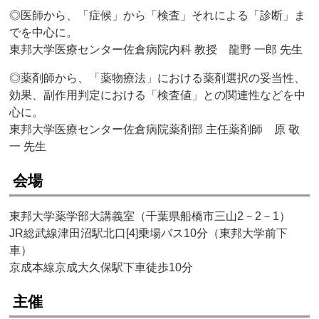
◎医師から、「症候」から「検査」それによる「診断」ま
でを中心に。
東邦大学医療センター佐倉病院内科 教授 龍野 一郎 先生
◎薬剤師から、「薬物療法」における薬剤選択の妥当性、
効果、副作用判定における「検査値」との関連性などを中
心に。
東邦大学医療センター佐倉病院薬剤部 主任薬剤師 原 敬
一 先生
会場
東邦大学薬学部大講義室（千葉県船橋市三山2－2－1）
JR総武線津田沼駅北口[4]乗場バス10分（東邦大学前下
車）
京成本線京成大久保駅下車徒歩10分
主催