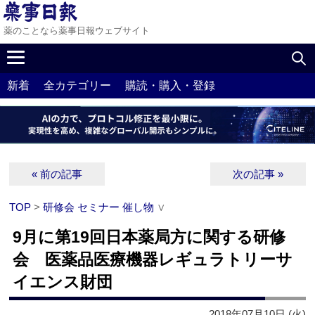
薬のことなら薬事日報ウェブサイト
新着
全カテゴリー
購読・購入・登録
« 前の記事
次の記事 »
TOP
>
研修会 セミナー 催し物
∨
9月に第19回日本薬局方に関する研修
会 医薬品医療機器レギュラトリーサ
イエンス財団
2018年07月10日 (火)