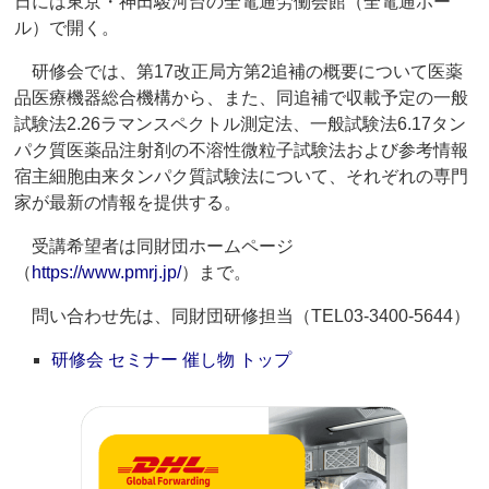
日には東京・神田駿河台の全電通労働会館（全電通ホー
ル）で開く。
研修会では、第17改正局方第2追補の概要について医薬
品医療機器総合機構から、また、同追補で収載予定の一般
試験法2.26ラマンスペクトル測定法、一般試験法6.17タン
パク質医薬品注射剤の不溶性微粒子試験法および参考情報
宿主細胞由来タンパク質試験法について、それぞれの専門
家が最新の情報を提供する。
受講希望者は同財団ホームページ
（
https://www.pmrj.jp/
）まで。
問い合わせ先は、同財団研修担当（TEL03-3400-5644）
研修会 セミナー 催し物 トップ