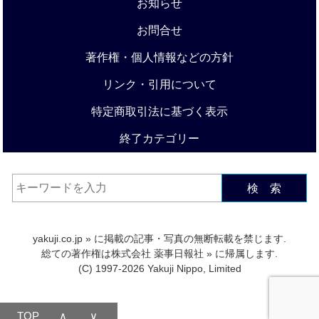
お知らせ
お問合せ
著作権・個人情報などの方針
リンク・引用について
特定商取引法に基づく表示
終了カテゴリー
検 索
yakuji.co.jp
» に掲載の記事・写真の無断転載を禁じます.
総ての著作権は
株式会社 薬事日報社
» に帰属します.
(C) 1997-2026 Yakuji Nippo, Limited
TOP
∧
∨