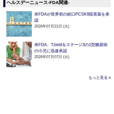
ヘルスデーニュース‐FDA関連‐
米FDAが世界初の経口PCSK9阻害薬を承
認
2026年07月21日 (火)
米FDA、Tzieldをステージ3の1型糖尿病
の小児に迅速承認
2026年07月07日 (火)
もっと見る »