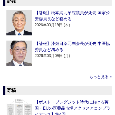
訃報
【訃報】松本純元衆院議員が死去‐国家公
安委員長など務める
2026年03月19日 (木)
【訃報】漆畑日薬元副会長が死去‐中医協
委員など務める
2026年03月09日 (月)
もっと見る »
寄稿
【ポスト・ブレグジット時代における英
国・EUの医薬品市場アクセスとコンプラ
イアンス】第4回…