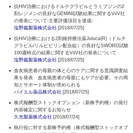
抗HIV治療におけるドルテグラビルとラミブジンの2
剤レジメンの良好なGEMINI試験結果に関するViiV社
の発表について‐主要評価項目を達成‐
塩野義製薬株式会社
[2018/07/25]
抗HIV治療における2剤維持療法薬Juluca(R)（ドルテ
グラビル/リルピビリン配合錠）の良好なSWORD試験
100週時点の結果に関するViiV社の発表について
塩野義製薬株式会社
[2018/07/25]
血友病患者の母親の体と心のケアに関する意識調査結
果を発表 血友病患者の母親にもケアが必要。その周
知とサポート体制が求められる
バイエル薬品株式会社
[2018/07/25]
株式報酬型ストックオプション（新株予約権）の発行
内容確定に関するお知らせ
久光製薬株式会社
[2018/07/24]
執行役に対する新株予約権（株式報酬型ストックオプ