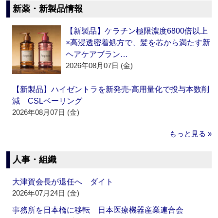
新薬・新製品情報
【新製品】ケラチン極限濃度6800倍以上
×高浸透密着処方で、髪を芯から満たす新
ヘアケアブラン…
2026年08月07日 (金)
【新製品】ハイゼントラを新発売‐高用量化で投与本数削
減 CSLベーリング
2026年08月07日 (金)
もっと見る »
人事・組織
大津賀会長が退任へ ダイト
2026年07月24日 (金)
事務所を日本橋に移転 日本医療機器産業連合会