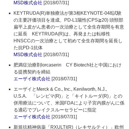
MSD株式会社
[2018/07/31]
KEYTRUDA(R)単独療法が第3相KEYNOTE-048試験
の主要評価項目を達成、PD-L1陽性(CPS≧20) 頭頸部
扁平上皮がん患者の一次治療として全生存期間を有意
に延長 KEYTRUDA(R)は、再発または転移性
HNSCCの一次治療として初めて全生存期間を延長し
た抗PD-1抗体
MSD株式会社
[2018/07/31]
肥満症治療剤lorcaserin CY Biotech社と中国におけ
る提携契約を締結
エーザイ株式会社
[2018/07/31]
エーザイとMerck & Co., Inc., Kenilworth, N.J.,
U.S.A. 「レンビマ(R)」と「キイトルーダ(R)」との
併用療法について、米国FDAにより子宮内膜がんに係
る適応でブレイクスルーセラピーに指定
エーザイ株式会社
[2018/07/31]
新規抗精神病薬「RXULTI(R)（レキサルティ）」欧州