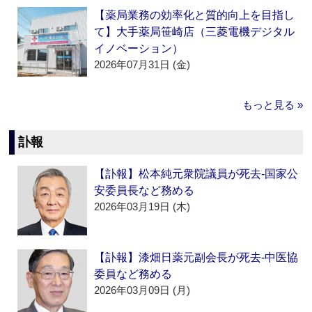
【薬局業務の効率化と質的向上を目指し
て】大手薬局笹崎店（三菱電機デジタル
イノベーション）
2026年07月31日 (金)
もっと見る »
訃報
【訃報】松本純元衆院議員が死去‐国家公
安委員長など務める
2026年03月19日 (木)
【訃報】漆畑日薬元副会長が死去‐中医協
委員など務める
2026年03月09日 (月)