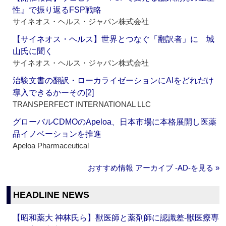
性』で振り返るFSP戦略
サイネオス・ヘルス・ジャパン株式会社
【サイネオス・ヘルス】世界とつなぐ「翻訳者」に 城
山氏に聞く
サイネオス・ヘルス・ジャパン株式会社
治験文書の翻訳・ローカライゼーションにAIをどれだけ
導入できるかーその[2]
TRANSPERFECT INTERNATIONAL LLC
グローバルCDMOのApeloa、日本市場に本格展開し医薬
品イノベーションを推進
Apeloa Pharmaceutical
おすすめ情報 アーカイブ ‐AD‐を見る »
HEADLINE NEWS
【昭和薬大 神林氏ら】獣医師と薬剤師に認識差‐獣医療専