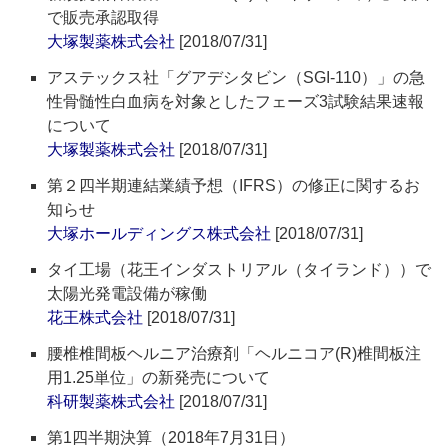
で販売承認取得
大塚製薬株式会社
[2018/07/31]
アステックス社「グアデシタビン（SGI-110）」の急
性骨髄性白血病を対象としたフェーズ3試験結果速報
について
大塚製薬株式会社
[2018/07/31]
第２四半期連結業績予想（IFRS）の修正に関するお
知らせ
大塚ホールディングス株式会社
[2018/07/31]
タイ工場（花王インダストリアル（タイランド））で
太陽光発電設備が稼働
花王株式会社
[2018/07/31]
腰椎椎間板ヘルニア治療剤「ヘルニコア(R)椎間板注
用1.25単位」の新発売について
科研製薬株式会社
[2018/07/31]
第1四半期決算（2018年7月31日）