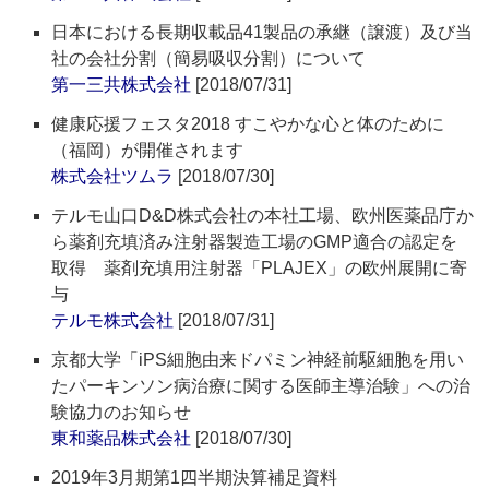
日本における長期収載品41製品の承継（譲渡）及び当
社の会社分割（簡易吸収分割）について
第一三共株式会社
[2018/07/31]
健康応援フェスタ2018 すこやかな心と体のために
（福岡）が開催されます
株式会社ツムラ
[2018/07/30]
テルモ山口D&D株式会社の本社工場、欧州医薬品庁か
ら薬剤充填済み注射器製造工場のGMP適合の認定を
取得 薬剤充填用注射器「PLAJEX」の欧州展開に寄
与
テルモ株式会社
[2018/07/31]
京都大学「iPS細胞由来ドパミン神経前駆細胞を用い
たパーキンソン病治療に関する医師主導治験」への治
験協力のお知らせ
東和薬品株式会社
[2018/07/30]
2019年3月期第1四半期決算補足資料