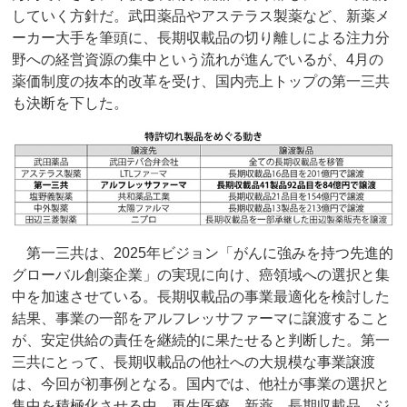
していく方針だ。武田薬品やアステラス製薬など、新薬メ
ーカー大手を筆頭に、長期収載品の切り離しによる注力分
野への経営資源の集中という流れが進んでいるが、4月の
薬価制度の抜本的改革を受け、国内売上トップの第一三共
も決断を下した。
第一三共は、2025年ビジョン「がんに強みを持つ先進的
グローバル創薬企業」の実現に向け、癌領域への選択と集
中を加速させている。長期収載品の事業最適化を検討した
結果、事業の一部をアルフレッサファーマに譲渡すること
が、安定供給の責任を継続的に果たせると判断した。第一
三共にとって、長期収載品の他社への大規模な事業譲渡
は、今回が初事例となる。国内では、他社が事業の選択と
集中を積極化させる中、再生医療、新薬、長期収載品、ジ