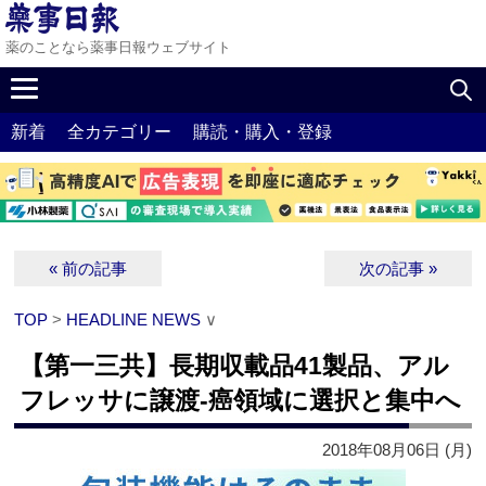
薬のことなら薬事日報ウェブサイト
新着
全カテゴリー
購読・購入・登録
« 前の記事
次の記事 »
TOP
>
HEADLINE NEWS
∨
【第一三共】長期収載品41製品、アル
フレッサに譲渡‐癌領域に選択と集中へ
2018年08月06日 (月)