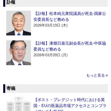
訃報
【訃報】松本純元衆院議員が死去‐国家公
安委員長など務める
2026年03月19日 (木)
【訃報】漆畑日薬元副会長が死去‐中医協
委員など務める
2026年03月09日 (月)
もっと見る »
寄稿
【ポスト・ブレグジット時代における英
国・EUの医薬品市場アクセスとコンプラ