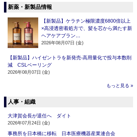
新薬・新製品情報
【新製品】ケラチン極限濃度6800倍以上
×高浸透密着処方で、髪を芯から満たす新
ヘアケアブラン…
2026年08月07日 (金)
【新製品】ハイゼントラを新発売‐高用量化で投与本数削
減 CSLベーリング
2026年08月07日 (金)
もっと見る »
人事・組織
大津賀会長が退任へ ダイト
2026年07月24日 (金)
事務所を日本橋に移転 日本医療機器産業連合会