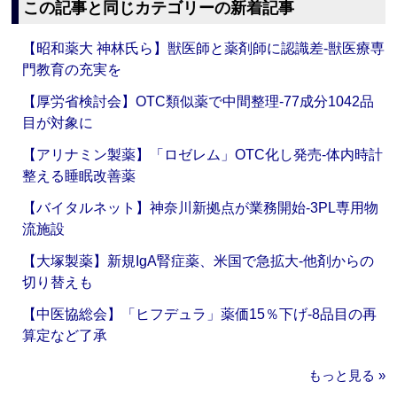
この記事と同じカテゴリーの新着記事
【昭和薬大 神林氏ら】獣医師と薬剤師に認識差‐獣医療専
門教育の充実を
【厚労省検討会】OTC類似薬で中間整理‐77成分1042品
目が対象に
【アリナミン製薬】「ロゼレム」OTC化し発売‐体内時計
整える睡眠改善薬
【バイタルネット】神奈川新拠点が業務開始‐3PL専用物
流施設
【大塚製薬】新規IgA腎症薬、米国で急拡大‐他剤からの
切り替えも
【中医協総会】「ヒフデュラ」薬価15％下げ‐8品目の再
算定など了承
もっと見る »