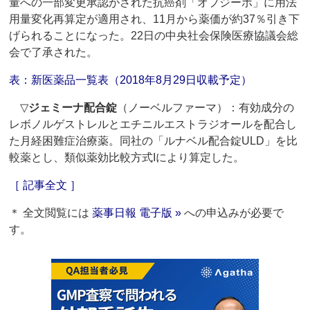
量への一部変更承認がされた抗癌剤「オプジーボ」に用法
用量変化再算定が適用され、11月から薬価が約37％引き下
げられることになった。22日の中央社会保険医療協議会総
会で了承された。
表：新医薬品一覧表（2018年8月29日収載予定）
▽
ジェミーナ配合錠
（ノーベルファーマ）：有効成分の
レボノルゲストレルとエチニルエストラジオールを配合し
た月経困難症治療薬。同社の「ルナベル配合錠ULD」を比
較薬とし、類似薬効比較方式Iにより算定した。
［ 記事全文 ］
＊ 全文閲覧には
薬事日報 電子版 »
への申込みが必要で
す。