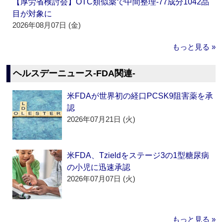
【厚労省検討会】OTC類似薬で中間整理‐77成分1042品
目が対象に
2026年08月07日 (金)
もっと見る »
ヘルスデーニュース‐FDA関連‐
米FDAが世界初の経口PCSK9阻害薬を承
認
2026年07月21日 (火)
米FDA、Tzieldをステージ3の1型糖尿病
の小児に迅速承認
2026年07月07日 (火)
もっと見る »