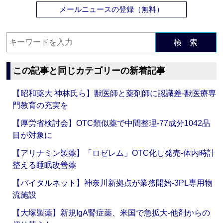
メールニュースの登録（無料）
検 索
この記事と同じカテゴリーの新着記事
【昭和薬大 神林氏ら】獣医師と薬剤師に認識差‐獣医療専
門教育の充実を
【厚労省検討会】OTC類似薬で中間整理‐77成分1042品
目が対象に
【アリナミン製薬】「ロゼレム」OTC化し発売‐体内時計
整える睡眠改善薬
【バイタルネット】神奈川新拠点が業務開始‐3PL専用物
流施設
【大塚製薬】新規IgA腎症薬、米国で急拡大‐他剤からの