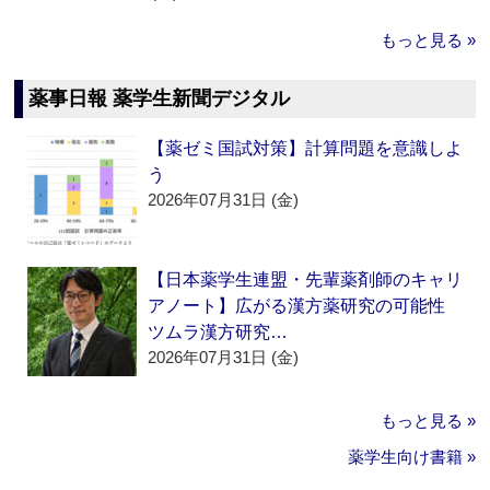
もっと見る »
薬事日報 薬学生新聞デジタル
【薬ゼミ国試対策】計算問題を意識しよ
う
2026年07月31日 (金)
【日本薬学生連盟・先輩薬剤師のキャリ
アノート】広がる漢方薬研究の可能性
ツムラ漢方研究…
2026年07月31日 (金)
もっと見る »
薬学生向け書籍 »