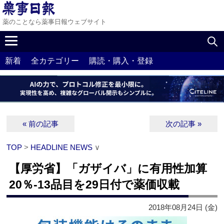
薬のことなら薬事日報ウェブサイト
新着
全カテゴリー
購読・購入・登録
« 前の記事
次の記事 »
TOP
>
HEADLINE NEWS
∨
【厚労省】「ガザイバ」に有用性加算
20％‐13品目を29日付で薬価収載
2018年08月24日 (金)