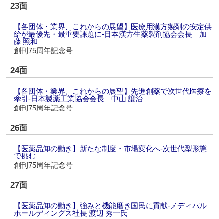
23面
【各団体・業界、これからの展望】医療用漢方製剤の安定供
給が最優先・最重要課題に‐日本漢方生薬製剤協会会長 加
藤 照和
創刊75周年記念号
24面
【各団体・業界、これからの展望】先進創薬で次世代医療を
牽引‐日本製薬工業協会会長 中山 讓治
創刊75周年記念号
26面
【医薬品卸の動き】新たな制度・市場変化へ‐次世代型形態
で挑む
創刊75周年記念号
27面
【医薬品卸の動き】強みと機能磨き国民に貢献‐メディパル
ホールディングス社長 渡辺 秀一氏