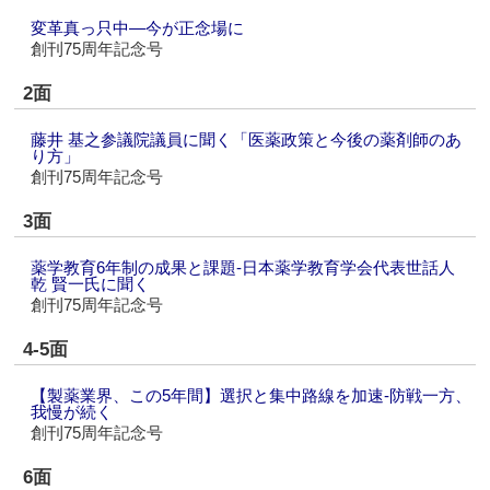
変革真っ只中―今が正念場に
創刊75周年記念号
2面
藤井 基之参議院議員に聞く「医薬政策と今後の薬剤師のあ
り方」
創刊75周年記念号
3面
薬学教育6年制の成果と課題‐日本薬学教育学会代表世話人
乾 賢一氏に聞く
創刊75周年記念号
4-5面
【製薬業界、この5年間】選択と集中路線を加速‐防戦一方、
我慢が続く
創刊75周年記念号
6面