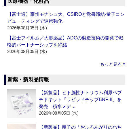
医療機器・化粧品
【富士通】豪州モナシュ大、CSIROと覚書締結‐量子コン
ピューティングで連携強化
2026年08月05日 (水)
【富士フイルム／大鵬薬品】ADCの製造技術の開発で戦
略的パートナーシップを締結
2026年08月05日 (水)
もっと見る »
新薬・新製品情報
【新製品】ヒト脳性ナトリウム利尿ペプ
チドキット「ラピッドチップBNP-II」を
発売 積水メデ…
2026年08月05日 (水)
【新製品】親子の「おふろあがりのわち