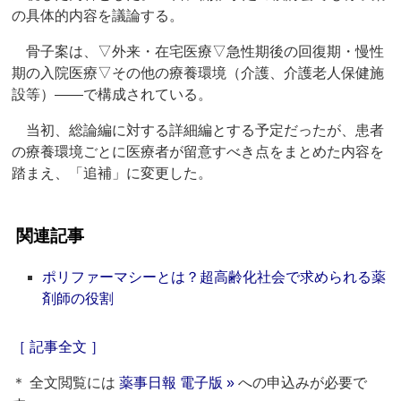
の具体的内容を議論する。
骨子案は、▽外来・在宅医療▽急性期後の回復期・慢性
期の入院医療▽その他の療養環境（介護、介護老人保健施
設等）――で構成されている。
当初、総論編に対する詳細編とする予定だったが、患者
の療養環境ごとに医療者が留意すべき点をまとめた内容を
踏まえ、「追補」に変更した。
関連記事
ポリファーマシーとは？超高齢化社会で求められる薬
剤師の役割
［ 記事全文 ］
＊ 全文閲覧には
薬事日報 電子版 »
への申込みが必要で