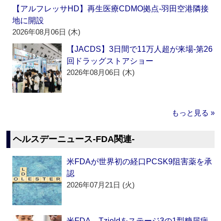
【アルフレッサHD】再生医療CDMO拠点‐羽田空港隣接
地に開設
2026年08月06日 (木)
【JACDS】3日間で11万人超が来場‐第26
回ドラッグストアショー
2026年08月06日 (木)
もっと見る »
ヘルスデーニュース‐FDA関連‐
米FDAが世界初の経口PCSK9阻害薬を承
認
2026年07月21日 (火)
米FDA、Tzieldをステージ3の1型糖尿病