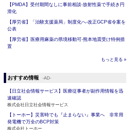
【PMDA】受付期間なしに事前相談‐放射性薬で手続き円
滑化
【厚労省】「治験支援薬局」制度化へ‐改正GCP省令案を
公表
【厚労省】医療用麻薬の県境移動可‐熊本地震受け特例措
置
もっと見る »
おすすめ情報
‐AD‐
【日立社会情報サービス】医療従事者が副作用情報を迅
速確認
株式会社日立社会情報サービス
【トーホー】災害時でも『止まらない』事業へ 非常用
発電機で万全のBCP対策
株式会社トーホー