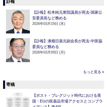
訃報
【訃報】松本純元衆院議員が死去‐国家公
安委員長など務める
2026年03月19日 (木)
【訃報】漆畑日薬元副会長が死去‐中医協
委員など務める
2026年03月09日 (月)
もっと見る »
寄稿
【ポスト・ブレグジット時代における英
国・EUの医薬品市場アクセスとコンプラ
イアンス】第4回…