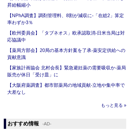
昇給幅縮小
【NPhA調査】調剤管理料、8割が減収に‐「在総2」算定
率わずか3％
【欧州委員会】「タブネオス」欧承認取消‐日米当局は対
応協議中
【薬局方部会】20局の基本方針案を了承‐薬安定供給への
貢献意識
【家族計画協会 北村会長】緊急避妊薬の需要吸収か‐薬局
販売が休日「受け皿」に
【大阪府薬調査】都市部薬局の地域貢献‐立地や集中率で
大差なし
もっと見る »
おすすめ情報
‐AD‐