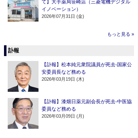
て】大手薬局笹崎店（三菱電機デジタル
イノベーション）
2026年07月31日 (金)
もっと見る »
訃報
【訃報】松本純元衆院議員が死去‐国家公
安委員長など務める
2026年03月19日 (木)
【訃報】漆畑日薬元副会長が死去‐中医協
委員など務める
2026年03月09日 (月)