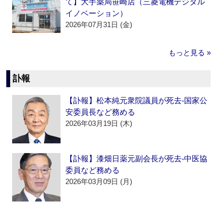
て】大手薬局笹崎店（三菱電機デジタル
イノベーション）
2026年07月31日 (金)
もっと見る »
訃報
【訃報】松本純元衆院議員が死去‐国家公
安委員長など務める
2026年03月19日 (木)
【訃報】漆畑日薬元副会長が死去‐中医協
委員など務める
2026年03月09日 (月)