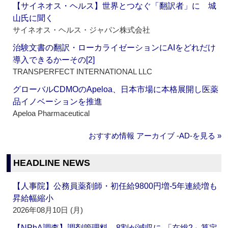
【サイネオス・ヘルス】世界とつなぐ「翻訳者」に 城
山氏に聞く
サイネオス・ヘルス・ジャパン株式会社
治験文書の翻訳・ローカライゼーションにAIをどれだけ
導入できるかーその[2]
TRANSPERFECT INTERNATIONAL LLC
グローバルCDMOのApeloa、日本市場に本格展開し医薬
品イノベーションを推進
Apeloa Pharmaceutical
おすすめ情報 アーカイブ ‐AD‐を見る »
HEADLINE NEWS
【人事院】公務員薬剤師・初任給9800円増‐5年連続増も
昇給幅縮小
2026年08月10日 (月)
【NPhA調査】調剤管理料、8割が減収に‐「在総2」算定