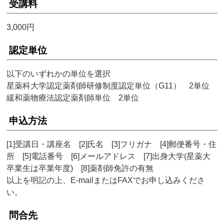
受講料
3,000円
認定単位
以下のいずれかの単位を選択
星薬科大学認定薬剤師研修制度認定単位（G11） 2単位
緩和薬物療法認定薬剤師単位 2単位
申込方法
[1]受講日・講座名 [2]氏名 [3]フリガナ [4]郵便番号・住
所 [5]電話番号 [6]メールアドレス [7]出身大学(星薬大
卒業生は卒業年度) [8]薬剤師免許の有無
以上を明記の上、E-mailまたはFAXでお申し込みくださ
い。
問合先