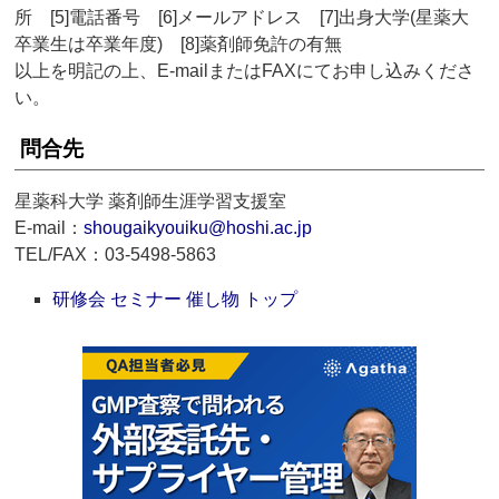
所 [5]電話番号 [6]メールアドレス [7]出身大学(星薬大
卒業生は卒業年度) [8]薬剤師免許の有無
以上を明記の上、E-mailまたはFAXにてお申し込みくださ
い。
問合先
星薬科大学 薬剤師生涯学習支援室
E-mail：
shougaikyouiku@hoshi.ac.jp
TEL/FAX：03-5498-5863
研修会 セミナー 催し物 トップ