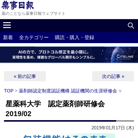
薬のことなら薬事日報ウェブサイト
新着
全カテゴリー
購読・購入・登録
« 前の記事
次の記事 »
TOP
>
薬剤師認定制度認証機構 認証機関の生涯研修会
∨
星薬科大学 認定薬剤師研修会
2019/02
2019年01月17日 (木)