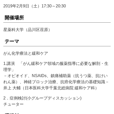
2019年2月9日（土）17:30～20:30
開催場所
星薬科大学（品川区荏原）
テーマ
がん化学療法と緩和ケア
1.講演 「がん緩和ケア領域の服薬指導に必要な解剖・生
理学」
－オピオイド、NSAIDs、鎮痛補助薬（抗うつ薬、抗けい
れん薬）、神経ブロック治療、抗癌化学療法の基礎知識－
井上 大輔（日本医科大学千葉北総病院 緩和ケア科）
2．症例検討(小グループディスカッション)
チューター