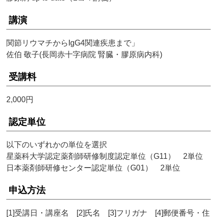
講演
関節リウマチからIgG4関連疾患まで」
佐伯 敬子(長岡赤十字病院 腎臓・膠原病内科)
受講料
2,000円
認定単位
以下のいずれかの単位を選択
星薬科大学認定薬剤師研修制度認定単位（G11） 2単位
日本薬剤師研修センター認定単位（G01） 2単位
申込方法
[1]受講日・講座名 [2]氏名 [3]フリガナ [4]郵便番号・住