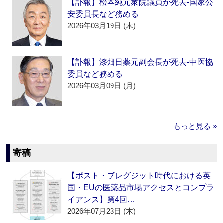
【訃報】松本純元衆院議員が死去‐国家公
安委員長など務める
2026年03月19日 (木)
【訃報】漆畑日薬元副会長が死去‐中医協
委員など務める
2026年03月09日 (月)
もっと見る »
寄稿
【ポスト・ブレグジット時代における英
国・EUの医薬品市場アクセスとコンプラ
イアンス】第4回…
2026年07月23日 (木)