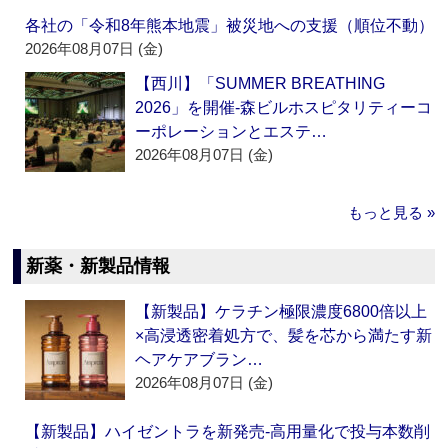
各社の「令和8年熊本地震」被災地への支援（順位不動）
2026年08月07日 (金)
【西川】「SUMMER BREATHING
2026」を開催‐森ビルホスピタリティーコ
ーポレーションとエステ…
2026年08月07日 (金)
もっと見る »
新薬・新製品情報
【新製品】ケラチン極限濃度6800倍以上
×高浸透密着処方で、髪を芯から満たす新
ヘアケアブラン…
2026年08月07日 (金)
【新製品】ハイゼントラを新発売‐高用量化で投与本数削