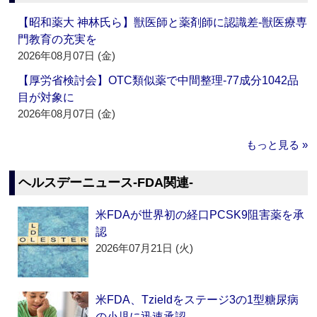
【昭和薬大 神林氏ら】獣医師と薬剤師に認識差‐獣医療専
門教育の充実を
2026年08月07日 (金)
【厚労省検討会】OTC類似薬で中間整理‐77成分1042品
目が対象に
2026年08月07日 (金)
もっと見る »
ヘルスデーニュース‐FDA関連‐
米FDAが世界初の経口PCSK9阻害薬を承
認
2026年07月21日 (火)
米FDA、Tzieldをステージ3の1型糖尿病
の小児に迅速承認