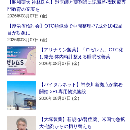
【昭和薬大 神林氏ら】獣医師と薬剤師に認識差‐獣医療専
門教育の充実を
2026年08月07日 (金)
【厚労省検討会】OTC類似薬で中間整理‐77成分1042品
目が対象に
2026年08月07日 (金)
【アリナミン製薬】「ロゼレム」OTC化
し発売‐体内時計整える睡眠改善薬
2026年08月07日 (金)
【バイタルネット】神奈川新拠点が業務
開始‐3PL専用物流施設
2026年08月07日 (金)
【大塚製薬】新規IgA腎症薬、米国で急拡
大‐他剤からの切り替えも