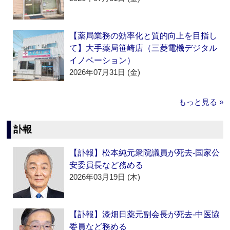
【薬局業務の効率化と質的向上を目指し
て】大手薬局笹崎店（三菱電機デジタル
イノベーション）
2026年07月31日 (金)
もっと見る »
訃報
【訃報】松本純元衆院議員が死去‐国家公
安委員長など務める
2026年03月19日 (木)
【訃報】漆畑日薬元副会長が死去‐中医協
委員など務める