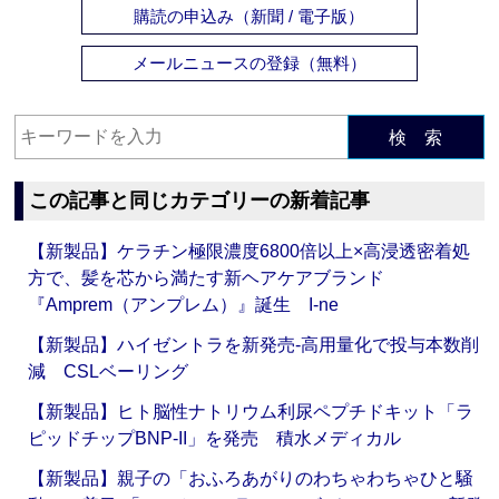
購読の申込み（新聞 / 電子版）
メールニュースの登録（無料）
検 索
この記事と同じカテゴリーの新着記事
【新製品】ケラチン極限濃度6800倍以上×高浸透密着処
方で、髪を芯から満たす新ヘアケアブランド
『Amprem（アンプレム）』誕生 I-ne
【新製品】ハイゼントラを新発売‐高用量化で投与本数削
減 CSLベーリング
【新製品】ヒト脳性ナトリウム利尿ペプチドキット「ラ
ピッドチップBNP-II」を発売 積水メディカル
【新製品】親子の「おふろあがりのわちゃわちゃひと騒