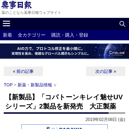
薬のことなら薬事日報ウェブサイト
新着
全カテゴリー
購読・購入・登録
« 前の記事
次の記事 »
TOP
>
新薬・新製品情報
∨
【新製品】「コパトーンキレイ魅せUV
シリーズ」2製品を新発売 大正製薬
2019年02月08日 (金)