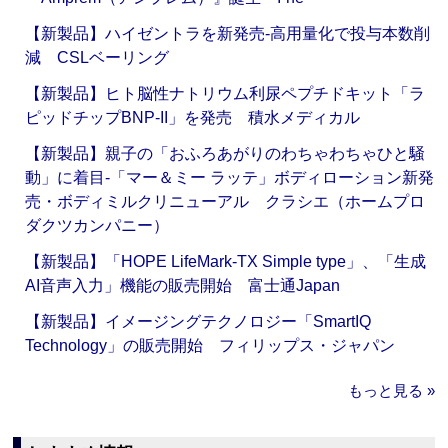
【新製品】ハイゼントラを新発売‐高用量化で投与本数削
減 CSLベーリング
【新製品】ヒト脳性ナトリウム利尿ペプチドキット「ラ
ピッドチップBNP-II」を発売 積水メディカル
【新製品】親子の「おふろあがりのわちゃわちゃひと騒
動」に着目‐「マー＆ミー ラッテ」ボディローション新発
売・ボディミルクリニューアル クラシエ（ホームプロ
ダクツカンパニー）
【新製品】「HOPE LifeMark-TX Simple type」、「生成
AI音声入力」機能の販売開始 富士通Japan
【新製品】イメージングテクノロジー「SmartIQ
Technology」の販売開始 フィリップス・ジャパン
もっと見る »