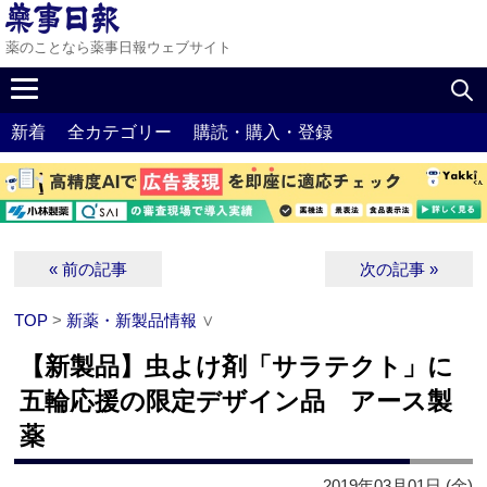
薬のことなら薬事日報ウェブサイト
新着
全カテゴリー
購読・購入・登録
« 前の記事
次の記事 »
TOP
>
新薬・新製品情報
∨
【新製品】虫よけ剤「サラテクト」に
五輪応援の限定デザイン品 アース製
薬
2019年03月01日 (金)