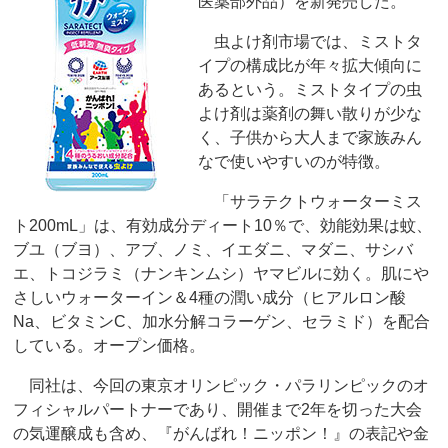
医薬部外品）を新発売した。
虫よけ剤市場では、ミストタ
イプの構成比が年々拡大傾向に
あるという。ミストタイプの虫
よけ剤は薬剤の舞い散りが少な
く、子供から大人まで家族みん
なで使いやすいのが特徴。
「サラテクトウォーターミス
ト200mL」は、有効成分ディート10％で、効能効果は蚊、
ブユ（ブヨ）、アブ、ノミ、イエダニ、マダニ、サシバ
エ、トコジラミ（ナンキンムシ）ヤマビルに効く。肌にや
さしいウォーターイン＆4種の潤い成分（ヒアルロン酸
Na、ビタミンC、加水分解コラーゲン、セラミド）を配合
している。オープン価格。
同社は、今回の東京オリンピック・パラリンピックのオ
フィシャルパートナーであり、開催まで2年を切った大会
の気運醸成も含め、『がんばれ！ニッポン！』の表記や金