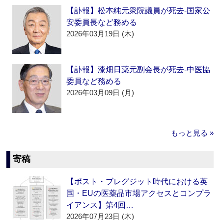
【訃報】松本純元衆院議員が死去‐国家公
安委員長など務める
2026年03月19日 (木)
【訃報】漆畑日薬元副会長が死去‐中医協
委員など務める
2026年03月09日 (月)
もっと見る »
寄稿
【ポスト・ブレグジット時代における英
国・EUの医薬品市場アクセスとコンプラ
イアンス】第4回…
2026年07月23日 (木)