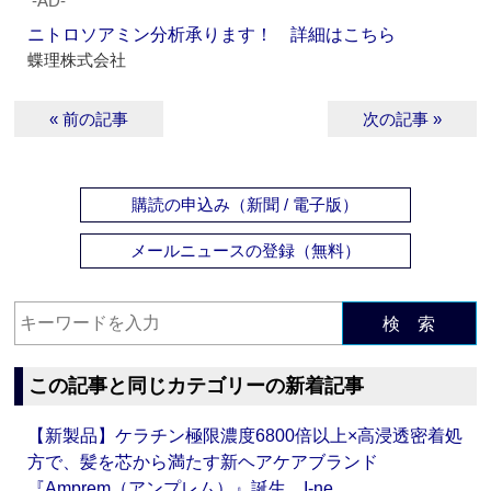
‐AD‐
ニトロソアミン分析承ります！ 詳細はこちら
蝶理株式会社
« 前の記事
次の記事 »
購読の申込み（新聞 / 電子版）
メールニュースの登録（無料）
検 索
この記事と同じカテゴリーの新着記事
【新製品】ケラチン極限濃度6800倍以上×高浸透密着処
方で、髪を芯から満たす新ヘアケアブランド
『Amprem（アンプレム）』誕生 I-ne