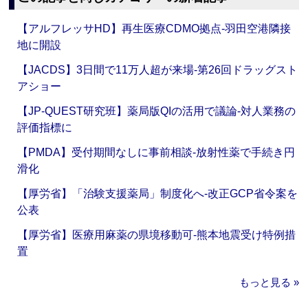
【アルフレッサHD】再生医療CDMO拠点‐羽田空港隣接
地に開設
【JACDS】3日間で11万人超が来場‐第26回ドラッグスト
アショー
【JP-QUEST研究班】薬局版QIの活用で議論‐対人業務の
評価指標に
【PMDA】受付期間なしに事前相談‐放射性薬で手続き円
滑化
【厚労省】「治験支援薬局」制度化へ‐改正GCP省令案を
公表
【厚労省】医療用麻薬の県境移動可‐熊本地震受け特例措
置
もっと見る »