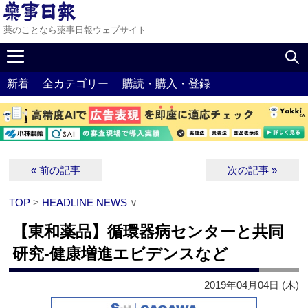
薬のことなら薬事日報ウェブサイト
新着
全カテゴリー
購読・購入・登録
« 前の記事
次の記事 »
TOP
>
HEADLINE NEWS
∨
【東和薬品】循環器病センターと共同
研究‐健康増進エビデンスなど
2019年04月04日 (木)