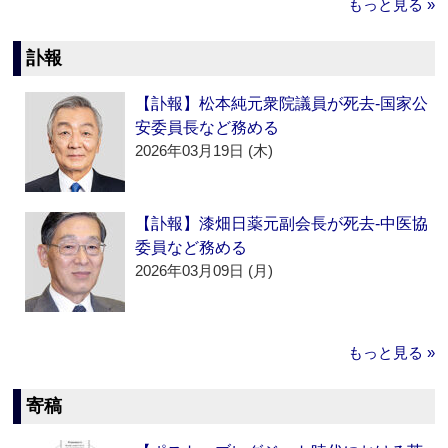
もっと見る »
訃報
【訃報】松本純元衆院議員が死去‐国家公
安委員長など務める
2026年03月19日 (木)
【訃報】漆畑日薬元副会長が死去‐中医協
委員など務める
2026年03月09日 (月)
もっと見る »
寄稿