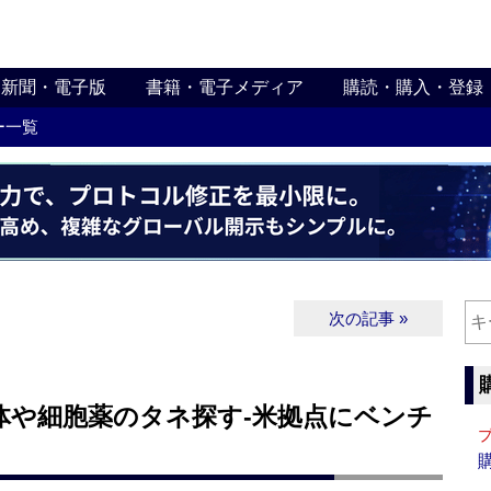
新聞・電子版
書籍・電子メディア
購読・購入・登録
ー一覧
次の記事 »
体や細胞薬のタネ探す‐米拠点にベンチ