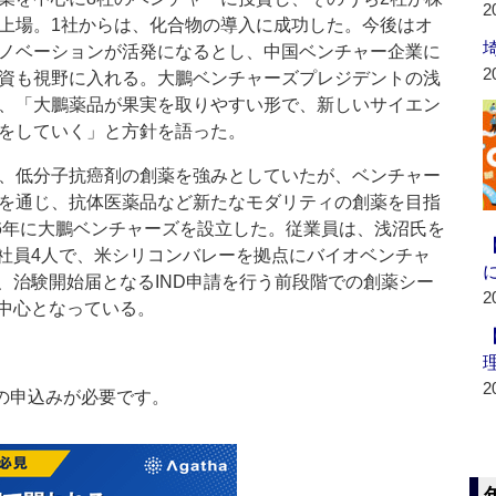
2
上場。1社からは、化合物の導入に成功した。今後はオ
ノベーションが活発になるとし、中国ベンチャー企業に
2
資も視野に入れる。大鵬ベンチャーズプレジデントの浅
、「大鵬薬品が果実を取りやすい形で、新しいサイエン
をしていく」と方針を語った。
、低分子抗癌剤の創薬を強みとしていたが、ベンチャー
を通じ、抗体医薬品など新たなモダリティの創薬を目指
16年に大鵬ベンチャーズを設立した。従業員は、浅沼氏を
社員4人で、米シリコンバレーを拠点にバイオベンチャ
、治験開始届となるIND申請を行う前段階での創薬シー
2
中心となっている。
2
の申込みが必要です。