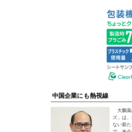
中国企業にも熱視線
大鵬薬
ズ」は、
ない新た
で、米企