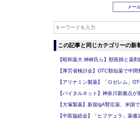
メー
この記事と同じカテゴリーの新
【昭和薬大 神林氏ら】獣医師と薬剤
【厚労省検討会】OTC類似薬で中間整
【アリナミン製薬】「ロゼレム」OT
【バイタルネット】神奈川新拠点が業
【大塚製薬】新規IgA腎症薬、米国
【中医協総会】「ヒフデュラ」薬価1