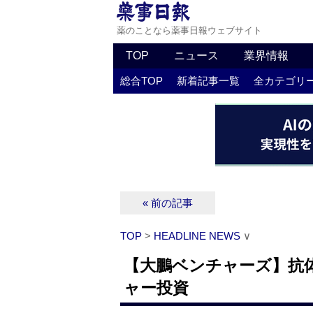
薬のことなら薬事日報ウェブサイト
TOP
ニュース
業界情報
総合TOP
新着記事一覧
全カテゴリ
« 前の記事
TOP
>
HEADLINE NEWS
∨
【大鵬ベンチャーズ】抗
ャー投資