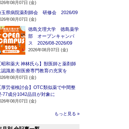
026年08月07日 (金)
埼玉県病院薬剤師会 研修会 2026/09
026年08月07日 (金)
徳島文理大学 徳島薬学
部 オープンキャンパ
ス 2026/08-2026/09
2026年08月07日 (金)
【昭和薬大 神林氏ら】獣医師と薬剤師
に認識差‐獣医療専門教育の充実を
026年08月07日 (金)
【厚労省検討会】OTC類似薬で中間整
理‐77成分1042品目が対象に
026年08月07日 (金)
もっと見る »