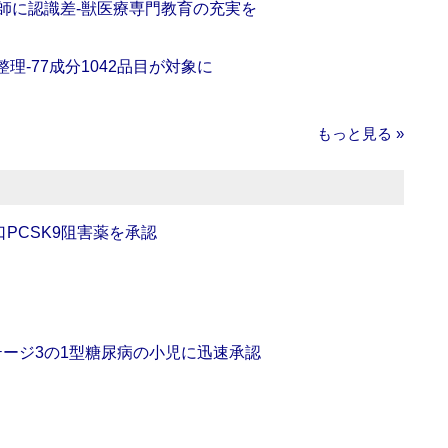
師に認識差‐獣医療専門教育の充実を
理‐77成分1042品目が対象に
もっと見る »
口PCSK9阻害薬を承認
をステージ3の1型糖尿病の小児に迅速承認