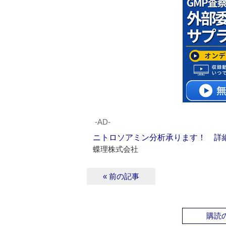
‐AD‐
ニトロソアミン分析承ります！ 詳
蝶理株式会社
« 前の記事
購読の