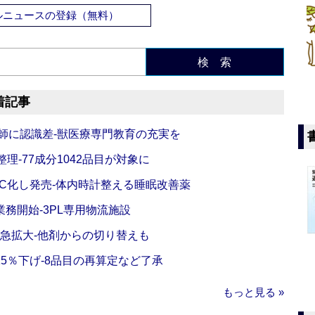
ルニュースの登録（無料）
検 索
着記事
師に認識差‐獣医療専門教育の充実を
理‐77成分1042品目が対象に
C化し発売‐体内時計整える睡眠改善薬
務開始‐3PL専用物流施設
で急拡大‐他剤からの切り替えも
5％下げ‐8品目の再算定など了承
もっと見る »