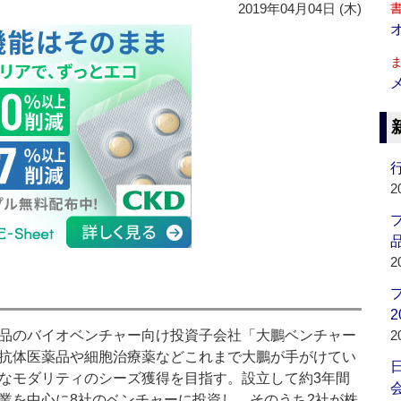
2019年04月04日 (木)
行
2
品
2
2
品のバイオベンチャー向け投資子会社「大鵬ベンチャー
2
抗体医薬品や細胞治療薬などこれまで大鵬が手がけてい
なモダリティのシーズ獲得を目指す。設立して約3年間
会
業を中心に8社のベンチャーに投資し、そのうち2社が株