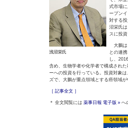
式市場に
ープンイ
対する投
沼栄氏は
スに投資
大鵬は
浅沼栄氏
との連携
し、20
含め、生物学者や化学者で構成された
ーへの投資を行っている。投資対象は
ズで、大鵬が重点領域とする癌領域が
［ 記事全文 ］
＊ 全文閲覧には
薬事日報 電子版 »
へ