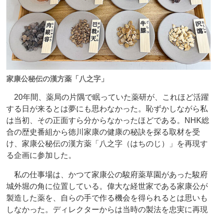
家康公秘伝の漢方薬「八之字」
20年間、薬局の片隅で眠っていた薬研が、これほど活躍
する日が来るとは夢にも思わなかった。恥ずかしながら私
は当初、その正面すら分からなかったほどである。NHK総
合の歴史番組から徳川家康の健康の秘訣を探る取材を受
け、家康公秘伝の漢方薬「八之字（はちのじ）」を再現す
る企画に参加した。
私の仕事場は、かつて家康公の駿府薬草園があった駿府
城外堀の角に位置している。偉大な経世家である家康公が
製造した薬を、自らの手で作る機会を得られるとは思いも
しなかった。ディレクターからは当時の製法を忠実に再現