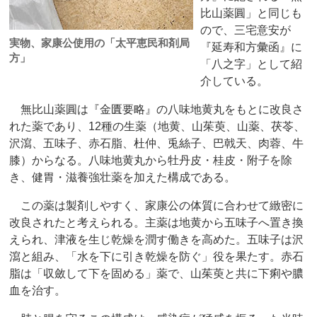
比山薬圓」と同じも
ので、三宅意安が
実物、家康公使用の「太平恵民和剤局
『延寿和方彙函』に
方」
「八之字」として紹
介している。
無比山薬圓は『金匱要略』の八味地黄丸をもとに改良さ
れた薬であり、12種の生薬（地黄、山茱萸、山薬、茯苓、
沢瀉、五味子、赤石脂、杜仲、兎絲子、巴戟天、肉蓉、牛
膝）からなる。八味地黄丸から牡丹皮・桂皮・附子を除
き、健胃・滋養強壮薬を加えた構成である。
この薬は製剤しやすく、家康公の体質に合わせて緻密に
改良されたと考えられる。主薬は地黄から五味子へ置き換
えられ、津液を生じ乾燥を潤す働きを高めた。五味子は沢
瀉と組み、「水を下に引き乾燥を防ぐ」役を果たす。赤石
脂は「収斂して下を固める」薬で、山茱萸と共に下痢や膿
血を治す。