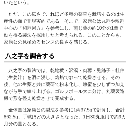
いたという。
ただ、この広さでこれほど多種の薬草を栽培するのは生
産性の面で非現実的である。そこで、家康公は丸剤や散剤
中心の『和剤局方』を参考にし、煎じ薬の約10分の1量で
効を得る製法を採用したと考えられる。このことからも、
家康公の見極めるセンスの良さを感じる。
八之字を調合する
八之字の製法では、乾地黄・沢瀉・肉蓉・兎絲子・杜仲
（生姜汁）を酒に浸し、焙烙で炒って乾燥させる。その
後、他の生薬と共に薬研で粉末化し、煉蜜を少しずつ加え
ながら手で練り上げる。ゴルフボール大に分け、丸薬製造
機で形を整え乾燥させて完成する。
全体量は家康公の製法を参考に1両37.5gで計算し、合計
862.5g、手毬ほどの大きさとなった。1日30丸服用で約9カ
月分の量となる。