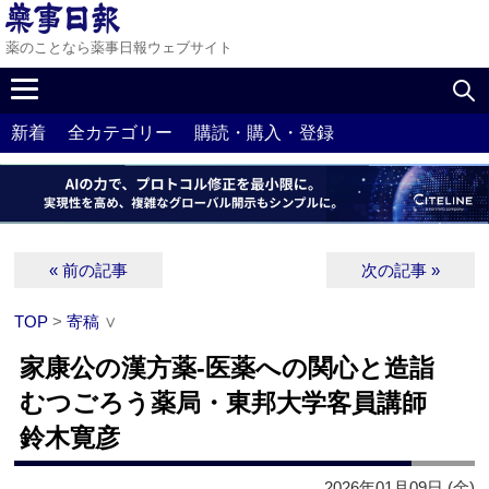
薬のことなら薬事日報ウェブサイト
新着
全カテゴリー
購読・購入・登録
« 前の記事
次の記事 »
TOP
>
寄稿
∨
家康公の漢方薬‐医薬への関心と造詣
むつごろう薬局・東邦大学客員講師
鈴木寛彦
2026年01月09日 (金)