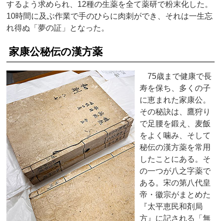
するよう求められ、12種の生薬を全て薬研で粉末化した。
10時間に及ぶ作業で手のひらに肉刺ができ、それは一生忘
れ得ぬ「夢の証」となった。
家康公秘伝の漢方薬
75歳まで健康で長
寿を保ち、多くの子
に恵まれた家康公。
その秘訣は、鷹狩り
で足腰を鍛え、麦飯
をよく噛み、そして
秘伝の漢方薬を常用
したことにある。そ
の一つが八之字薬で
ある。宋の第八代皇
帝・徽宗がまとめた
『太平恵民和剤局
方』に記される「無