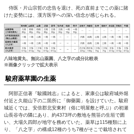
侍医・片山宗哲の忠告を退け、死の直前までこの薬に賭
けた姿勢には、漢方医学への深い信念が感じられる。
八味地黄丸、無比山薬圓、八之字の成分比較表
※画像クリックで拡大表示
駿府薬草園の生薬
阿部正信著『駿國雑志』によると、家康公は駿府城外堀
付近と久能山下の二箇所に「御藥園」を設けていた。駿府
城近くでは、安倍郡北安東村（俗に明屋敷と呼ぶ）の初瀬
山長谷寺の隣にあり、約4373坪の敷地を熊笹の生垣で囲
い、大場久四郎が地守を務めていた。薬草は115種類に上
り、「八之字」の構成12種のうち7種がそこで栽培されて