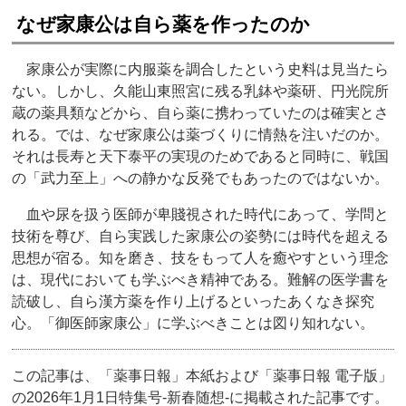
なぜ家康公は自ら薬を作ったのか
家康公が実際に内服薬を調合したという史料は見当たら
ない。しかし、久能山東照宮に残る乳鉢や薬研、円光院所
蔵の薬具類などから、自ら薬に携わっていたのは確実とさ
れる。では、なぜ家康公は薬づくりに情熱を注いだのか。
それは長寿と天下泰平の実現のためであると同時に、戦国
の「武力至上」への静かな反発でもあったのではないか。
血や尿を扱う医師が卑賤視された時代にあって、学問と
技術を尊び、自ら実践した家康公の姿勢には時代を超える
思想が宿る。知を磨き、技をもって人を癒やすという理念
は、現代においても学ぶべき精神である。難解の医学書を
読破し、自ら漢方薬を作り上げるといったあくなき探究
心。「御医師家康公」に学ぶべきことは図り知れない。
この記事は、「薬事日報」本紙および「薬事日報 電子版」
の2026年1月1日特集号‐新春随想‐に掲載された記事です。