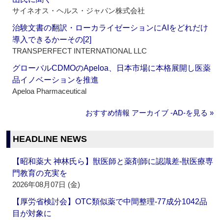
サイネオス・ヘルス・ジャパン株式会社
治験文書の翻訳・ローカライゼーションにAIをどれだけ
導入できるかーその[2]
TRANSPERFECT INTERNATIONAL LLC
グローバルCDMOのApeloa、日本市場に本格展開し医薬
品イノベーションを推進
Apeloa Pharmaceutical
おすすめ情報 アーカイブ ‐AD‐を見る »
HEADLINE NEWS
【昭和薬大 神林氏ら】獣医師と薬剤師に認識差‐獣医療専
門教育の充実を
2026年08月07日 (金)
【厚労省検討会】OTC類似薬で中間整理‐77成分1042品
目が対象に