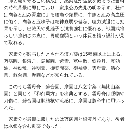
肺と腸を守るこの構成は、感染症が猛威を振るった当時
の時代背景に即しており、家康公の先見の明を示す。杜仲
は肉蓉と組み腎虚による腰痛や頻尿に、牛膝と組み高血圧
に働く。肉蓉と五味子は精神衰弱や健忘、聴力減退にも効
果を示し、巴戟天や兎絲子も滋養強壮に優れる。戦国武将
らしい強靭さの裏に、胃腸虚弱という体質を補う設計が見
て取れる。
家康公が関与したとされる漢方薬は15種類以上に上る。
万病圓、銀液丹、烏犀圓、紫雪、寛中散、鉄粒丹、真効
油、神効散、神明膏、御笠間薬、御袖薬、雲母膏、清心
圓、蘇合圓、摩圓などが知られている。
このうち雲母膏、蘇合圓、摩圓は八之字薬（無比山薬
圓）と同じく『和剤局方』を出典とする。雲母膏は腫物や
刀傷に、蘇合圓は肺結核や流感に、摩圓は脳卒中に用いら
れた。
家康公が最期に服したのは万病圓と銀液丹であり、後者
は水銀を含む劇薬であった。