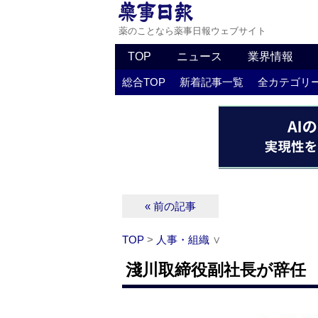
薬のことなら薬事日報ウェブサイト
TOP
ニュース
業界情報
総合TOP
新着記事一覧
全カテゴリ
« 前の記事
TOP
>
人事・組織
∨
淺川取締役副社長が辞任