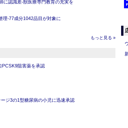
師に認識差‐獣医療専門教育の充実を
理‐77成分1042品目が対象に
もっと見る »
口PCSK9阻害薬を承認
をステージ3の1型糖尿病の小児に迅速承認