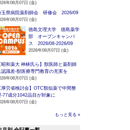
026年08月07日 (金)
埼玉県病院薬剤師会 研修会 2026/09
026年08月07日 (金)
徳島文理大学 徳島薬学
部 オープンキャンパ
ス 2026/08-2026/09
2026年08月07日 (金)
【昭和薬大 神林氏ら】獣医師と薬剤師
に認識差‐獣医療専門教育の充実を
026年08月07日 (金)
【厚労省検討会】OTC類似薬で中間整
理‐77成分1042品目が対象に
026年08月07日 (金)
もっと見る »