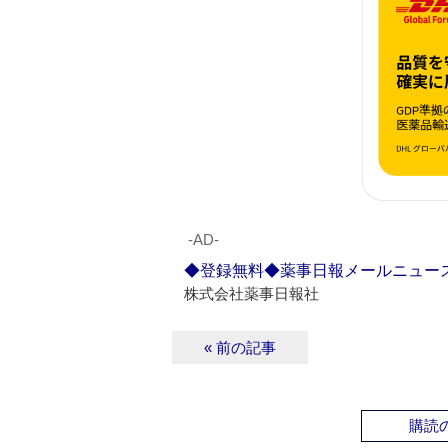
‐AD‐
◆登録無料◆薬事日報メールニュー
株式会社薬事日報社
« 前の記事
購読の