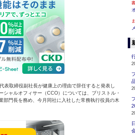
行
2
品
雄代表取締役副社長が健康上の理由で辞任すると発表し
2
ーシャルオフィサー（CCO）については、ブリストル・
業部門長を務め、今月同社に入社した常務執行役員の木
2
2
会